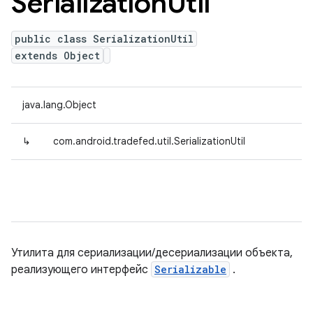
Serialization
Util
public class SerializationUtil
extends Object
java.lang.Object
↳
com.android.tradefed.util.SerializationUtil
Утилита для сериализации/десериализации объекта,
реализующего интерфейс
Serializable
.