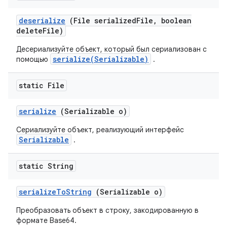
deserialize
(File serialized
File
,
boolean
delete
File)
Десериализуйте объект, который был сериализован с
serialize(Serializable)
помощью
.
static File
serialize
(Serializable o)
Сериализуйте объект, реализующий интерфейс
Serializable
.
static String
serialize
To
String
(Serializable o)
Преобразовать объект в строку, закодированную в
формате Base64.