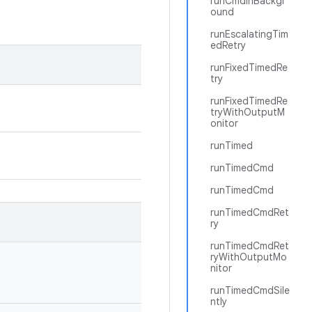
runCmdInBackgr
ound
runEscalatingTim
edRetry
runFixedTimedRe
try
runFixedTimedRe
tryWithOutputM
onitor
runTimed
runTimedCmd
runTimedCmd
runTimedCmdRet
ry
runTimedCmdRet
ryWithOutputMo
nitor
runTimedCmdSile
ntly