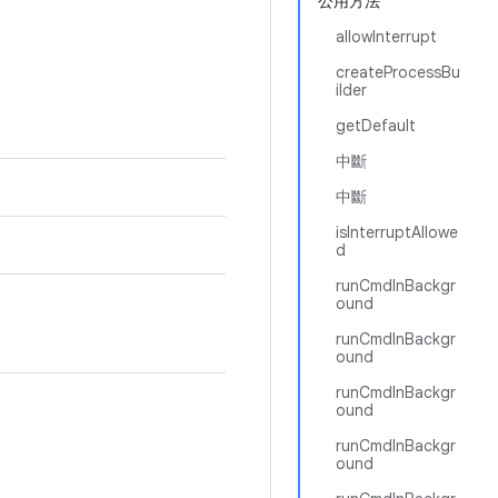
公用方法
allowInterrupt
createProcessBu
ilder
getDefault
中斷
中斷
isInterruptAllowe
d
runCmdInBackgr
ound
runCmdInBackgr
ound
runCmdInBackgr
ound
runCmdInBackgr
ound