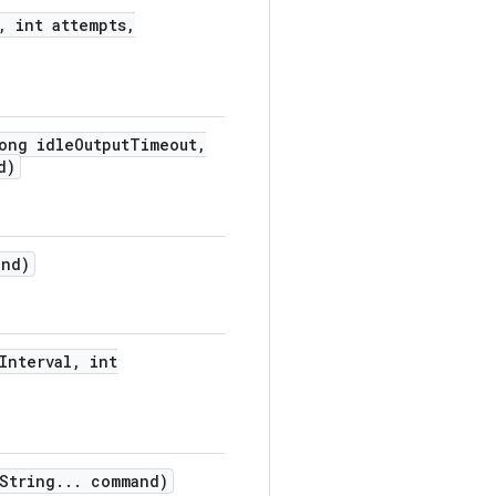
,
int attempts
,
ong idle
Output
Timeout
,
d)
nd)
Interval
,
int
String
.
.
.
command)