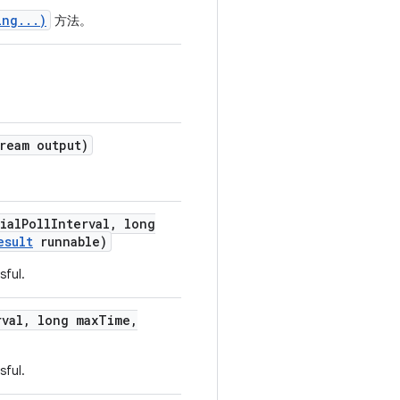
ing...)
方法。
ream output)
ial
Poll
Interval
,
long
esult
runnable)
sful.
rval
,
long max
Time
,
sful.