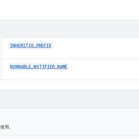
INHERITIO
_
PREFIX
RUNNABLE
_
NOTIFIER
_
NAME
使用。