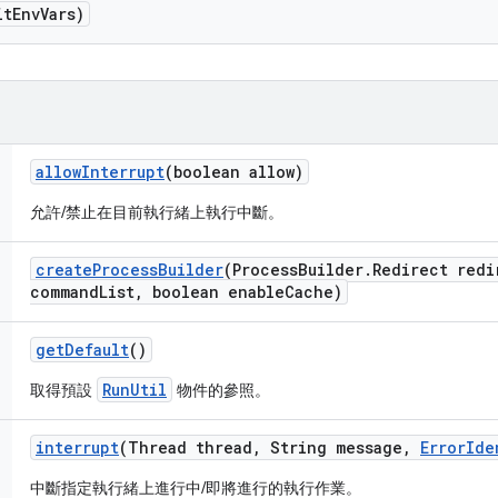
it
Env
Vars)
allow
Interrupt
(boolean allow)
允許/禁止在目前執行緒上執行中斷。
create
Process
Builder
(Process
Builder
.
Redirect redi
command
List
,
boolean enable
Cache)
get
Default
()
RunUtil
取得預設
物件的參照。
interrupt
(Thread thread
,
String message
,
Error
Ide
中斷指定執行緒上進行中/即將進行的執行作業。