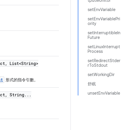
tputMonitor
setEnvVariable
setEnvVariablePri
ority
setInterruptibleIn
Future
setLinuxInterrupt
Process
setRedirectStder
ect
,
List<String>
rToStdout
setWorkingDir
st
形式的指令引數。
舒眠
unsetEnvVariable
ect
,
String
.
.
.