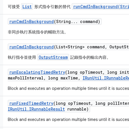
List
runCmdInBackground(Str
可接受
形式指令引數的替代
run
Cmd
In
Background
(String
.
.
.
command)
非同步執行系統指令的輔助方法。
run
Cmd
In
Background
(List<String> command
,
Output
St
OutputStream
執行指令並使用
記錄指令的輸出內容。
run
Escalating
Timed
Retry
(long op
Timeout
,
long init
max
Poll
Interval
,
long max
Time
,
IRun
Util
.
IRunnable
R
Block and executes an operation multiple times until it is succes
run
Fixed
Timed
Retry
(long op
Timeout
,
long poll
Inte
IRun
Util
.
IRunnable
Result
runnable)
Block and executes an operation multiple times until it is succes