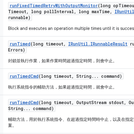
run
Fixed
Timed
Retry
With
Output
Monitor
(long op
Timeo
Timeout
,
long poll
Interval
,
long max
Time
,
IRun
Uti
runnable)
Block and executes an operation multiple times until it is succes
run
Timed
(long timeout
,
IRun
Util
.
IRunnable
Result
ru
Errors)
封鎖並執行作業，如果作業時間超過指定時間，則會中止。
run
Timed
Cmd
(long timeout
,
String
.
.
.
command)
執行系統指令的輔助方法，如果超過指定時間，就會中止。
run
Timed
Cmd
(long timeout
,
Output
Stream stdout
,
Ou
String
.
.
.
command)
輔助方法，用於執行系統指令、在超過指定時間時中止，以及在指定
案。