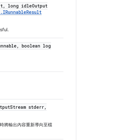
ut
,
long idle
Output
l
.
IRunnable
Result
sful.
nnable
,
boolean log
tput
Stream stderr
,
時將輸出內容重新導向至檔