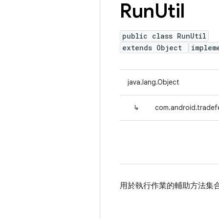
Run
Util
public class RunUtil
extends Object
implem
java.lang.Object
↳
com.android.tradefe
用於執行作業的輔助方法集