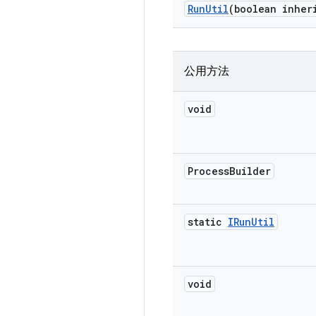
Run
Util
(boolean inher
公用方法
void
Process
Builder
static
IRun
Util
void