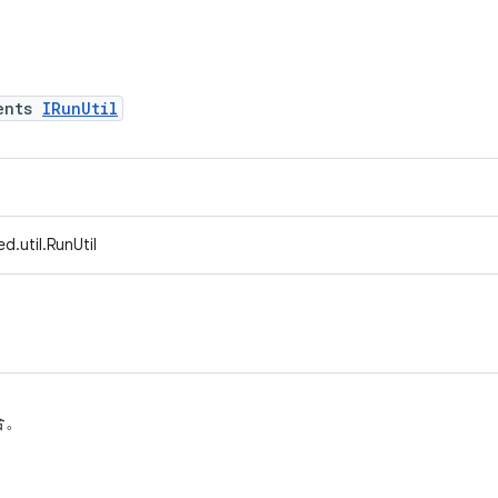
ents
IRunUtil
d.util.RunUtil
合。