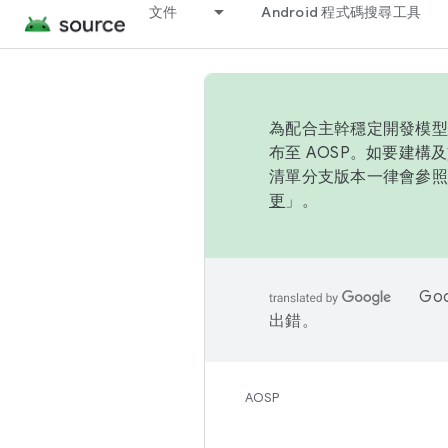
文件
Android 程式碼搜尋工具
為配合主幹穩定開發模型，
布至 AOSP。如要建構及
清單分支版本一律會參照推
更
」。
Go
出錯。
AOSP