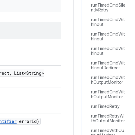
runTimedCmdSile
ntlyRetry
runTimedCmdWit
hInput
runTimedCmdWit
hInput
runTimedCmdWit
hInput
runTimedCmdWit
hInputRedirect
rect
,
List<String>
runTimedCmdWit
hOutputMonitor
runTimedCmdWit
hOutputMonitor
runTimedRetry
runTimedRetryWi
thOutputMonitor
ntifier
error
Id)
runTimedWithOu