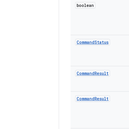
boolean
Command
Status
Command
Result
Command
Result