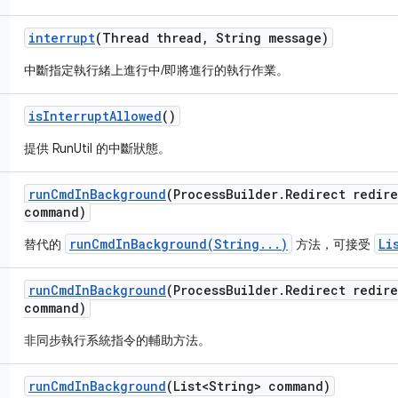
interrupt
(Thread thread
,
String message)
中斷指定執行緒上進行中/即將進行的執行作業。
is
Interrupt
Allowed
()
提供 RunUtil 的中斷狀態。
run
Cmd
In
Background
(Process
Builder
.
Redirect redir
command)
runCmdInBackground(String...)
Li
替代的
方法，可接受
run
Cmd
In
Background
(Process
Builder
.
Redirect redir
command)
非同步執行系統指令的輔助方法。
run
Cmd
In
Background
(List<String> command)