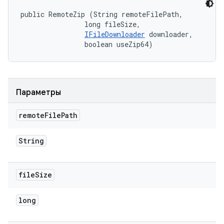
public RemoteZip (String remoteFilePath, 

                long fileSize, 

IFileDownloader
 downloader, 

                boolean useZip64)
Параметры
remote
File
Path
String
file
Size
long