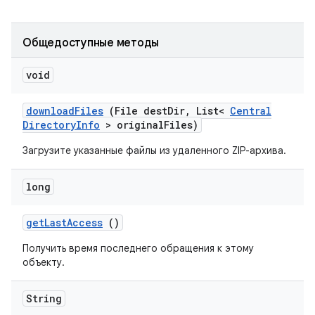
Общедоступные методы
void
download
Files
(File dest
Dir
,
List<
Central
Directory
Info
> original
Files)
Загрузите указанные файлы из удаленного ZIP-архива.
long
get
Last
Access
()
Получить время последнего обращения к этому
объекту.
String