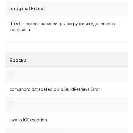
original
Files
List
: список записей для загрузки из удаленного
zip-файла.
Броски
com.android.tradefed.build.BuildRetrievalError
java.io.IOException