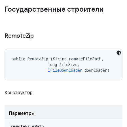
Государственные строители
Remote
Zip
public RemoteZip (String remoteFilePath, 

                long fileSize, 

IFileDownloader
 downloader)
Конструктор
Параметры
remote
File
Path