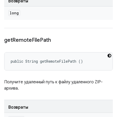
Возвраты
long
get
Remote
File
Path
public String getRemoteFilePath ()
Получите удаленный путь к файлу удаленного ZIP-
архива.
Возвраты