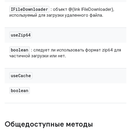
IFile
Downloader
: объект @{link IFileDownloader},
используемый для загрузки удаленного файла.
use
Zip64
boolean
: следует ли использовать формат zip64 для
частичной загрузки или нет.
use
Cache
boolean
Общедоступные методы