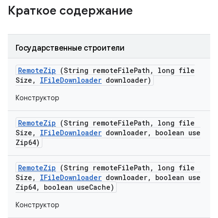
Краткое содержание
Государственные строители
Remote
Zip
(String remote
File
Path
,
long file
Size
,
IFile
Downloader
downloader)
Конструктор
Remote
Zip
(String remote
File
Path
,
long file
Size
,
IFile
Downloader
downloader
,
boolean use
Zip64)
Remote
Zip
(String remote
File
Path
,
long file
Size
,
IFile
Downloader
downloader
,
boolean use
Zip64
,
boolean use
Cache)
Конструктор