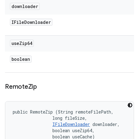
downloader
IFile
Downloader
use
Zip64
boolean
Remote
Zip
public RemoteZip (String remoteFilePath, 

                long fileSize, 

IFileDownloader
 downloader, 

                boolean useZip64, 

                boolean useCache)