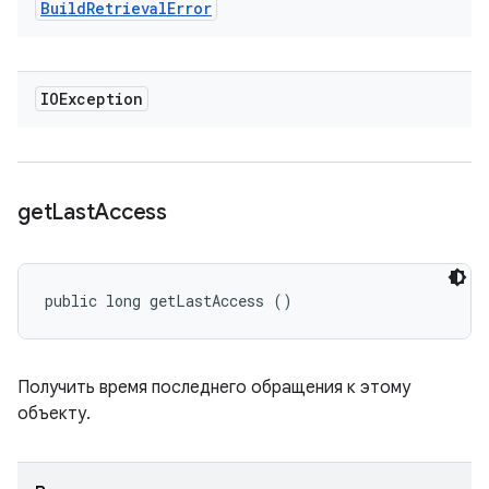
Build
Retrieval
Error
IOException
get
Last
Access
public long getLastAccess ()
Получить время последнего обращения к этому
объекту.