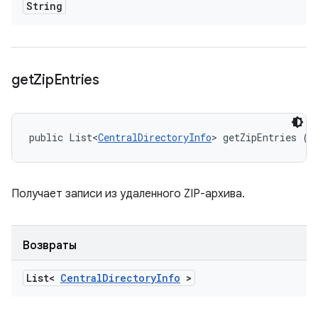
String
get
Zip
Entries
public List<
CentralDirectoryInfo
> getZipEntries ()
Получает записи из удаленного ZIP-архива.
Возвраты
List<
Central
Directory
Info
>