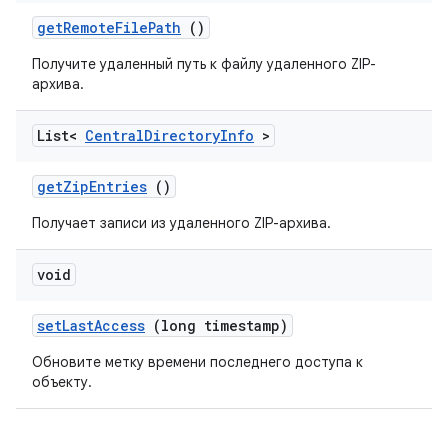
get
Remote
File
Path
()
Получите удаленный путь к файлу удаленного ZIP-
архива.
List<
Central
Directory
Info
>
get
Zip
Entries
()
Получает записи из удаленного ZIP-архива.
void
set
Last
Access
(long timestamp)
Обновите метку времени последнего доступа к
объекту.