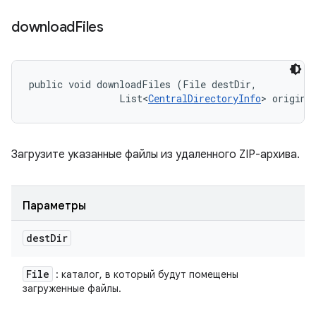
download
Files
public void downloadFiles (File destDir, 

                List<
CentralDirectoryInfo
> origina
Загрузите указанные файлы из удаленного ZIP-архива.
Параметры
dest
Dir
File
: каталог, в который будут помещены
загруженные файлы.