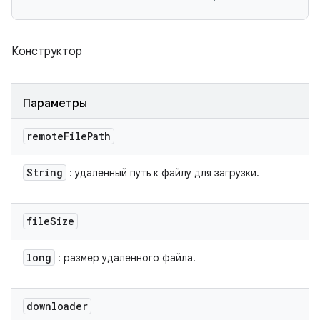
Конструктор
Параметры
remote
File
Path
String
: удаленный путь к файлу для загрузки.
file
Size
long
: размер удаленного файла.
downloader