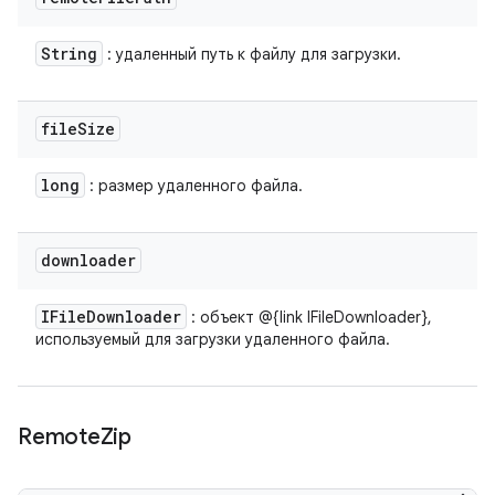
String
: удаленный путь к файлу для загрузки.
file
Size
long
: размер удаленного файла.
downloader
IFile
Downloader
: объект @{link IFileDownloader},
используемый для загрузки удаленного файла.
Remote
Zip