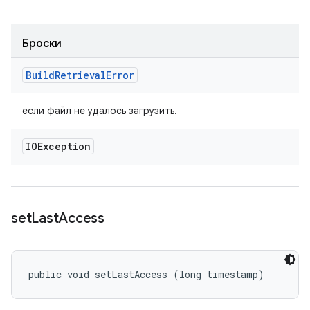
Броски
Build
Retrieval
Error
если файл не удалось загрузить.
IOException
set
Last
Access
public void setLastAccess (long timestamp)