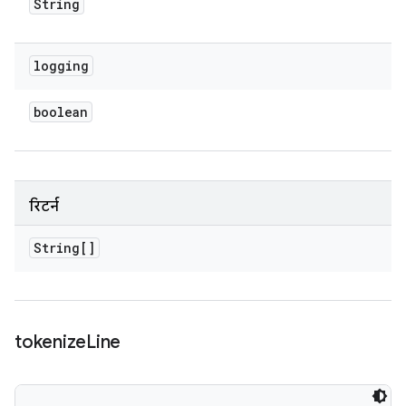
String
logging
boolean
रिटर्न
String[]
tokenize
Line