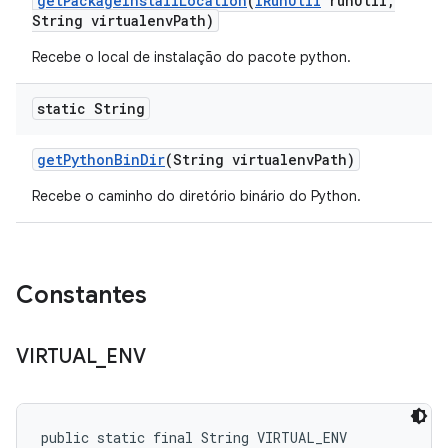
get
Package
Install
Location
(
IRun
Util
run
Util
,
String virtualenv
Path)
Recebe o local de instalação do pacote python.
static String
get
Python
Bin
Dir
(String virtualenv
Path)
Recebe o caminho do diretório binário do Python.
Constantes
VIRTUAL
_
ENV
public static final String VIRTUAL_ENV