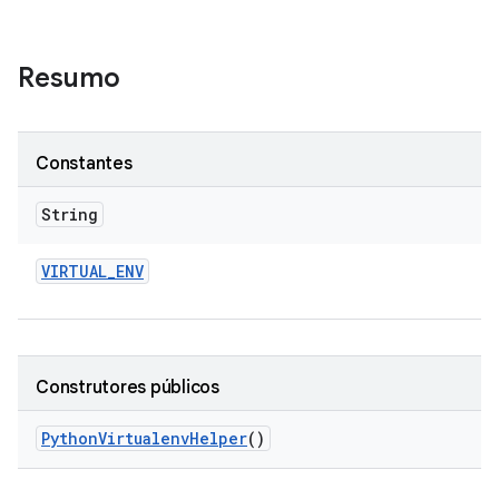
Resumo
Constantes
String
VIRTUAL
_
ENV
Construtores públicos
Python
Virtualenv
Helper
()