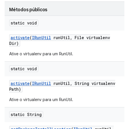
Métodos públicos
static void
activate
(
IRun
Util
run
Util
,
File virtualenv
Dir)
Ative o virtualenv para um RunUtil.
static void
activate
(
IRun
Util
run
Util
,
String virtualenv
Path)
Ative o virtualenv para um RunUtil.
static String