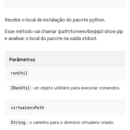
Recebe o local de instalação do pacote python.
Esse método vai chamar /path/to/venv/bin/pip3 show pip
e analisar o local do pacote na saída stdout.
Parâmetros
run
Util
IRun
Util
: um objeto utilitário para executar comandos.
virtualenv
Path
String
: o caminho para o diretório virtualenv criado.