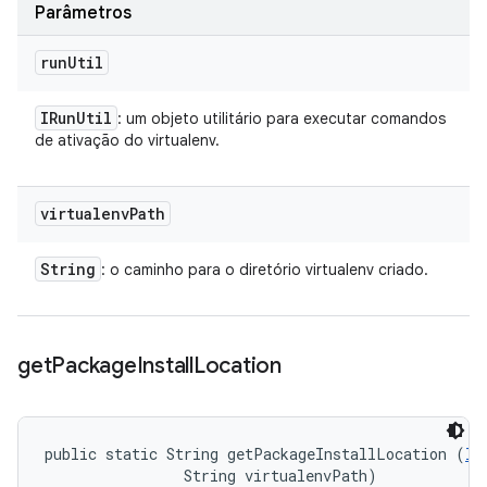
Parâmetros
run
Util
IRun
Util
: um objeto utilitário para executar comandos
de ativação do virtualenv.
virtualenv
Path
String
: o caminho para o diretório virtualenv criado.
get
Package
Install
Location
public static String getPackageInstallLocation (
IR
                String virtualenvPath)