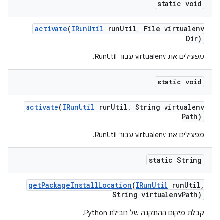
static void
activate
(
IRun
Util
run
Util
,
File virtualenv
Dir)
מפעילים את virtualenv עבור RunUtil.
static void
activate
(
IRun
Util
run
Util
,
String virtualenv
Path)
מפעילים את virtualenv עבור RunUtil.
static String
get
Package
Install
Location
(
IRun
Util
run
Util
,
String virtualenv
Path)
קבלת מיקום ההתקנה של חבילת Python.