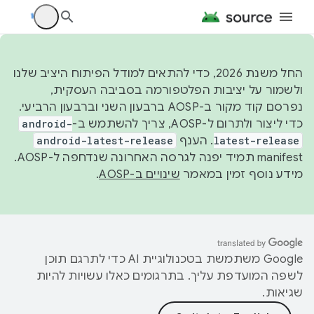
החל משנת 2026, כדי להתאים למודל הפיתוח היציב שלנו
ולשמור על יציבות הפלטפורמה בסביבה העסקית,
נפרסם קוד מקור ב-AOSP ברבעון השני וברבעון הרביעי.
כדי ליצור ולתרום ל-AOSP, צריך להשתמש ב-
android-
latest-release
. הענף
android-latest-release
manifest תמיד יפנה לגרסה האחרונה שנדחפה ל-AOSP.
מידע נוסף זמין במאמר
שינויים ב-AOSP
.
‫Google משתמשת בטכנולוגיית AI כדי לתרגם תוכן
לשפה המועדפת עליך. בתרגומים כאלו עשויות להיות
שגיאות.