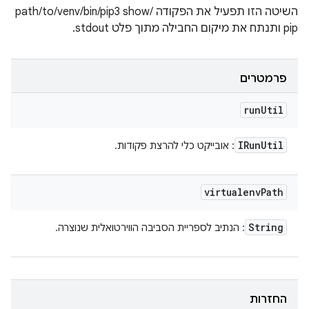
השיטה הזו תפעיל את הפקודה /path/to/venv/bin/pip3 show
pip ותנתח את מיקום החבילה מתוך פלט stdout.
פרמטרים
run
Util
IRun
Util
: אובייקט כלי להרצת פקודות.
virtualenv
Path
String
: הנתיב לספריית הסביבה הווירטואלית שנוצרה.
החזרות