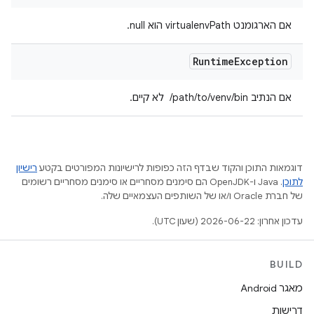
אם הארגומנט virtualenvPath הוא null.
Runtime
Exception
אם הנתיב ‎ /path/to/venv/bin לא קיים.
דוגמאות התוכן והקוד שבדף הזה כפופות לרישיונות המפורטים בקטע
רישיון
לתוכן
.‏ Java ו-OpenJDK הם סימנים מסחריים או סימנים מסחריים רשומים
של חברת Oracle ו/או של השותפים העצמאיים שלה.
עדכון אחרון: 2026-06-22 (שעון UTC).
BUILD
מאגר Android
דרישות