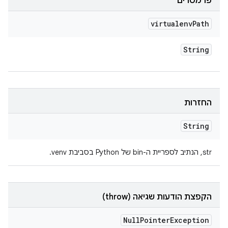
פרמטרים
virtualenv
Path
String
החזרות
String
‫str, הנתיב לספריית ה-bin של Python בסביבת venv.
הקפצת הודעות שגיאה (throw)
Null
Pointer
Exception