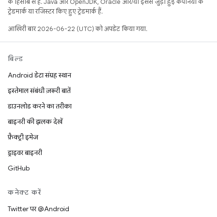
के हिसाब से हैं. Java और OpenJDK, Oracle और/या इससे जुड़ी हुई कंपनियों के
ट्रेडमार्क या रजिस्टर किए हुए ट्रेडमार्क हैं.
आखिरी बार 2026-06-22 (UTC) को अपडेट किया गया.
बिल्ड
Android डेटा संग्रह स्थान
इस्तेमाल संबंधी ज़रूरी बातें
डाउनलोड करने का तरीका
बाइनरी की झलक देखें
फ़ैक्ट्री इमेज
ड्राइवर बाइनरी
GitHub
कनेक्ट करें
Twitter पर @Android