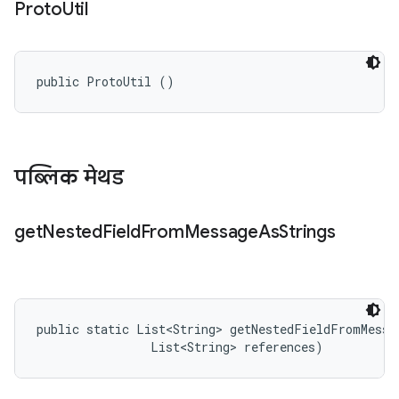
Proto
Util
public ProtoUtil ()
पब्लिक मेथड
get
Nested
Field
From
Message
As
Strings
public static List<String> getNestedFieldFromMessag
                List<String> references)