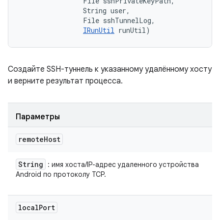
                File sshPrivateKeyPath, 

                String user, 

                File sshTunnelLog, 

IRunUtil
 runUtil)
Создайте SSH-туннель к указанному удалённому хосту
и верните результат процесса.
Параметры
remote
Host
String
: имя хоста/IP-адрес удаленного устройства
Android по протоколу TCP.
local
Port