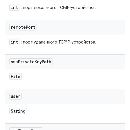
int
: порт локального TCP/IP-устройства.
remote
Port
int
: порт удаленного TCP/IP-устройства.
ssh
Private
Key
Path
File
user
String