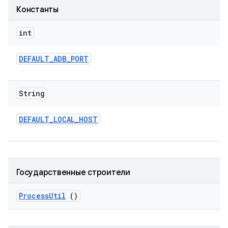
Константы
int
DEFAULT
_
ADB
_
PORT
String
DEFAULT
_
LOCAL
_
HOST
Государственные строители
Process
Util
()