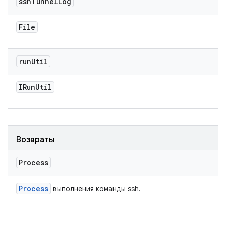
ssh
Tunnel
Log
File
run
Util
IRun
Util
Возвраты
Process
Process
выполнения команды ssh.