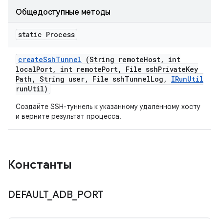
Общедоступные методы
static Process
create
Ssh
Tunnel
(String remote
Host
,
int
local
Port
,
int remote
Port
,
File ssh
Private
Key
Path
,
String user
,
File ssh
Tunnel
Log
,
IRun
Util
run
Util)
Создайте SSH-туннель к указанному удалённому хосту
и верните результат процесса.
Константы
DEFAULT
_
ADB
_
PORT