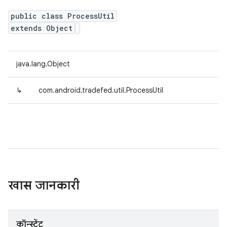
public class ProcessUtil
extends Object
java.lang.Object
↳
com.android.tradefed.util.ProcessUtil
खास जानकारी
कॉन्स्टेंट