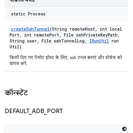
पब्लिक मेथड
static Process
create
Ssh
Tunnel
(String remote
Host
,
int local
Port
,
int remote
Port
,
File ssh
Private
Key
Path
,
String user
,
File ssh
Tunnel
Log
,
IRun
Util
run
Util)
किसी दिए गए रिमोट होस्ट के लिए, ssh टनल बनाएं और प्रोसेस को
वापस करें.
कॉन्स्टेंट
DEFAULT
_
ADB
_
PORT