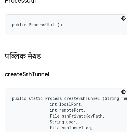
Process
Util
public ProcessUtil ()
पब्लिक मेथड
create
Ssh
Tunnel
public static Process createSshTunnel (String remot
                int localPort, 

                int remotePort, 

                File sshPrivateKeyPath, 

                String user, 

                File sshTunnelLog, 
