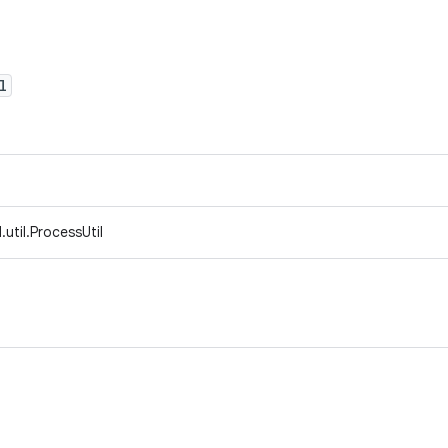
l
util.ProcessUtil