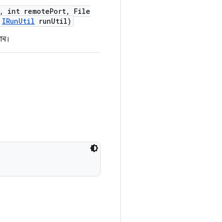
,
int remote
Port
,
File
IRun
Util
run
Util)
ঠান।