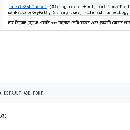
create
Ssh
Tunnel
(String remote
Host
,
int local
Port
ssh
Private
Key
Path
,
String user
,
File ssh
Tunnel
Log
,
প্রদত্ত রিমোট হোস্টে একটি ssh টানেল তৈরি করুন এবং প্রসেসটি ফেরত পা
nt DEFAULT_ADB_PORT
b3)