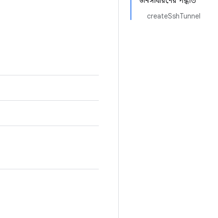
জনসাধারণের পদ্ধতি
createSshTunnel