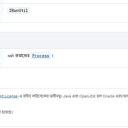
IRun
Util
Process
ssh কমান্ডের
।
nt License
-এ বর্ণিত লাইসেন্সের অধীনস্থ। Java এবং OpenJDK হল Oracle এবং/অথবা 
 হয়েছে।