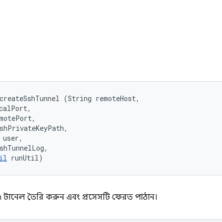
ি
createSshTunnel (String remoteHost, 

calPort, 

motePort, 

shPrivateKeyPath, 

user, 

shTunnelLog, 

il
 runUtil)
sh টানেল তৈরি করুন এবং প্রসেসটি ফেরত পাঠান।