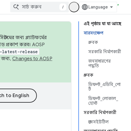
/
এই পৃষ্ঠায় যা যা আছে
সারসংক্ষেপ
েমের জন্য প্ল্যাটফর্মের
ধ্রুবক
 কোড প্রকাশ করব। AOSP
-latest-release
সরকারি নির্মাণকারী
 জন্য,
Changes to AOSP
জনসাধারণের
পদ্ধতি
ধ্রুবক
ডিফল্ট_এডিবি_পো
র্ট
ডিফল্ট_লোকাল_
হোস্ট
সরকারি নির্মাণকারী
প্রসেসইউটিল