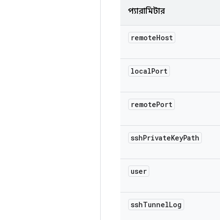
প্যারামিটার
remote
Host
local
Port
remote
Port
ssh
Private
Key
Path
user
ssh
Tunnel
Log