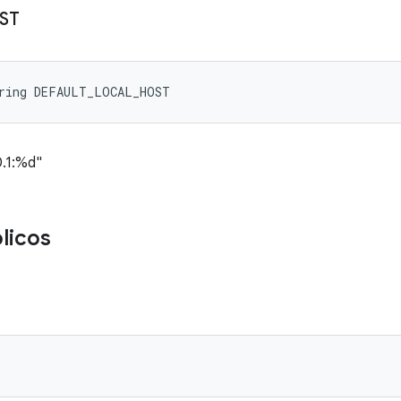
ST
tring DEFAULT_LOCAL_HOST
0.1:%d"
licos