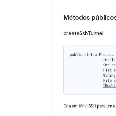
Métodos público
create
Ssh
Tunnel
public static Process 
                int lo
                int re
                File s
                String 
                File s
IRunUt
Cria um túnel SSH para um 