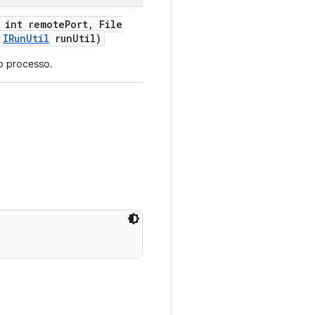
int remote
Port
,
File
IRun
Util
run
Util)
o processo.