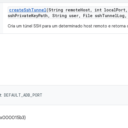
create
Ssh
Tunnel
(String remote
Host
,
int local
Port
,
ssh
Private
Key
Path
,
String user
,
File ssh
Tunnel
Log
,
Cria um túnel SSH para um determinado host remoto e retorna 
nt DEFAULT_ADB_PORT
(0x000015b3)