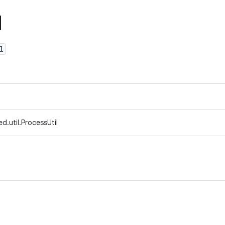
l
l
d.util.ProcessUtil