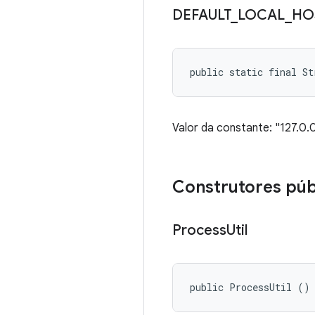
DEFAULT
_
LOCAL
_
HO
public static final S
Valor da constante: "127.0.
Construtores púb
Process
Util
public ProcessUtil ()