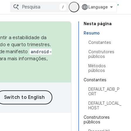
/
Nesta página
Resumo
tir a estabilidade da
Constantes
o e quarto trimestres.
 de manifesto
android-
Construtores
públicos
ara mais informações,
Métodos
públicos
Constantes
DEFAULT_ADB_P
ORT
DEFAULT_LOCAL_
HOST
Construtores
públicos