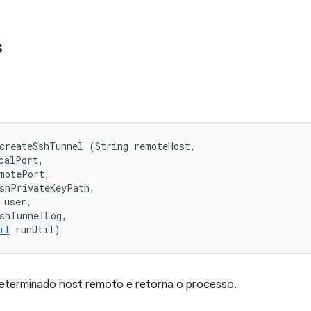
s
createSshTunnel (String remoteHost, 

calPort, 

motePort, 

shPrivateKeyPath, 

user, 

shTunnelLog, 

il
 runUtil)
determinado host remoto e retorna o processo.