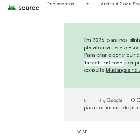
Documentos
Android Code Se
Em 2026, para nos alin
plataforma para o ecos
Para criar e contribuir
latest-release
sempre
consulte
Mudanças no
O G
para seu idioma de pre
AOSP