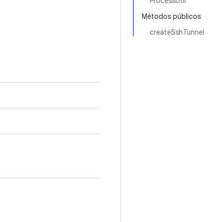
ProcessUtil
Métodos públicos
createSshTunnel