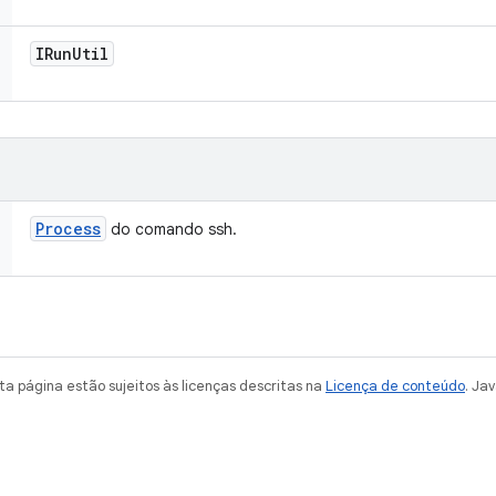
IRun
Util
Process
do comando ssh.
a página estão sujeitos às licenças descritas na
Licença de conteúdo
. Ja