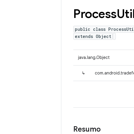
Process
Uti
public class ProcessUti
extends Object
java.lang.Object
↳
com.android.tradefe
Resumo