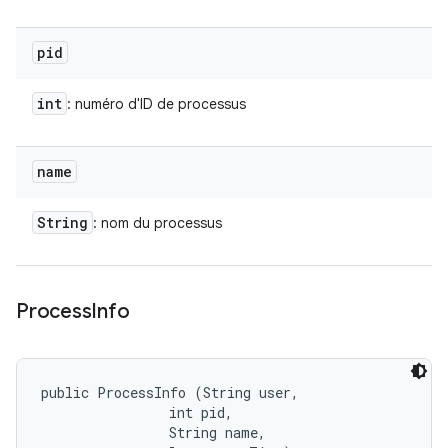
pid
int
: numéro d'ID de processus
name
String
: nom du processus
Process
Info
public ProcessInfo (String user, 

                int pid, 

                String name, 
