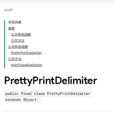
AOSP
本页内容
摘要
公共构造函数
公共方法
公共构造函数
PrettyPrintDelimiter
公共方法
printStageDelimiter
Pretty
Print
Delimiter
public final class PrettyPrintDelimiter
extends Object