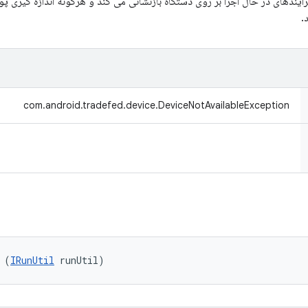
آیندهای در حال اجرا بر روی دستگاه بازنشانی می کند و هرگونه اندازه گیری
com.android.tradefed.device.DeviceNotAvailableException
 (
IRunUtil
 runUtil)