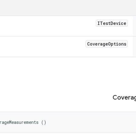
ITest
Device
Coverage
Options
rageMeasurements ()