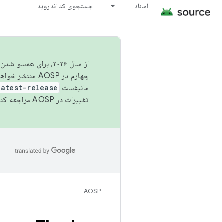
اسناد
جستجوی کد اندروید
از سال ۲۰۲۶، برای ه
چهارم در AOSP منتشر خواهیم کرد. برای ساخت و مشارکت در AOSP،
مانیفست
latest-release
تغییرات در AOSP
مراجعه کنی
ا
AOSP