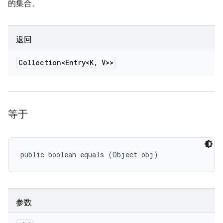
的集合。
返回
Collection<Entry<K
,
V>>
等于
public boolean equals (Object obj)
参数