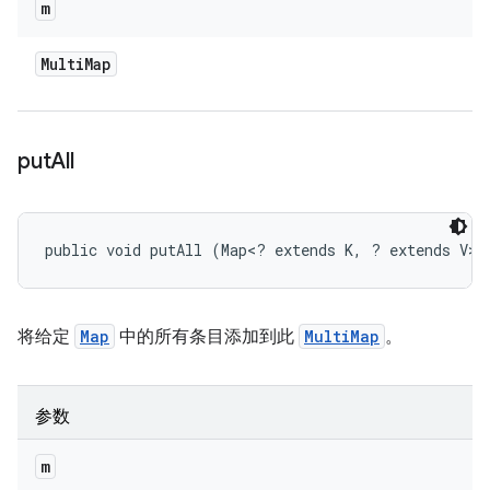
m
Multi
Map
put
All
public void putAll (Map<? extends K, ? extends V> 
将给定
Map
中的所有条目添加到此
MultiMap
。
参数
m