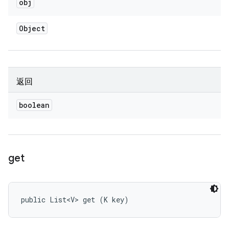
obj
Object
返回
boolean
get
public List<V> get (K key)