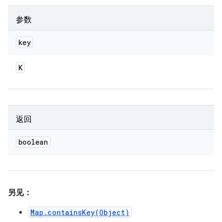
参数
key
K
返回
boolean
另见：
Map.containsKey(Object)