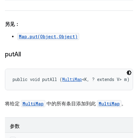
另见：
Map.put(Object,Object)
put
All
public void putAll (
MultiMap
<K, ? extends V> m)
将给定
MultiMap
中的所有条目添加到此
MultiMap
。
参数