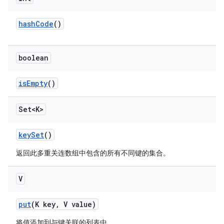
hash
Code
()
boolean
is
Empty
()
Set<K>
key
Set
()
返回此多重关连数组中包含的所有不同键的集合。
V
put
(K key
,
V value)
将值添加到与键关联的列表中。