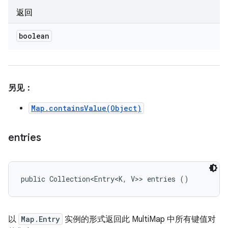
返回
boolean
另见：
Map.containsValue(Object)
entries
public Collection<Entry<K, V>> entries ()
以
Map.Entry
实例的形式返回此 MultiMap 中所有键值对