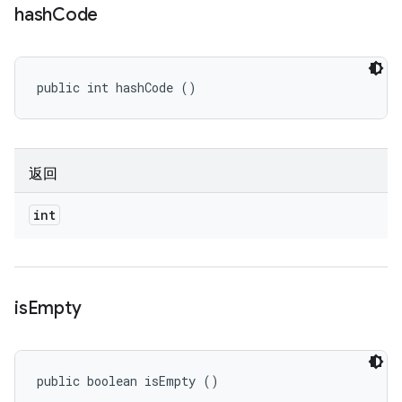
hash
Code
public int hashCode ()
返回
int
is
Empty
public boolean isEmpty ()