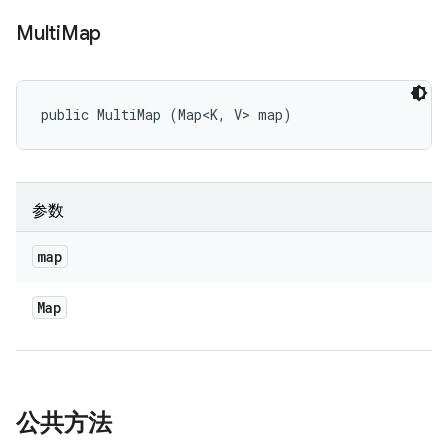
Multi
Map
public MultiMap (Map<K, V> map)
参数
map
Map
公共方法