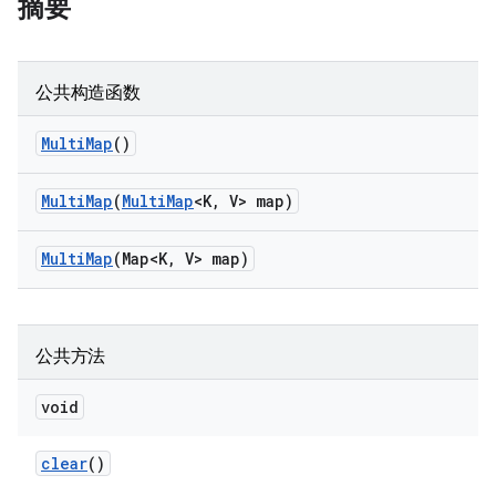
摘要
公共构造函数
Multi
Map
()
Multi
Map
(
Multi
Map
<K
,
V> map)
Multi
Map
(Map<K
,
V> map)
公共方法
void
clear
()