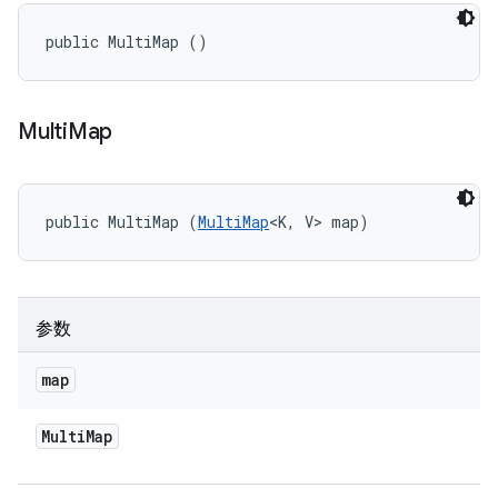
public MultiMap ()
Multi
Map
public MultiMap (
MultiMap
<K, V> map)
参数
map
Multi
Map