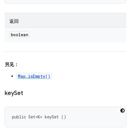
返回
boolean
另见：
Map.isEmpty()
key
Set
public Set<K> keySet ()