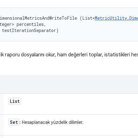
DimensionalMetricsAndWriteToFile (List<
MetricUtility.Dim
teger> percentiles, 

 testIterationSeparator)
raporu dosyalarını okur, ham değerleri toplar, istatistikleri hes
List
Set
: Hesaplanacak yüzdelik dilimler.