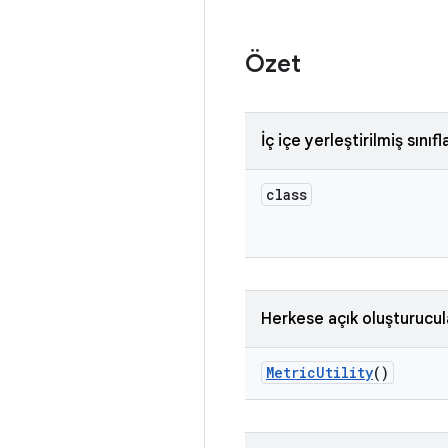
Özet
İç içe yerleştirilmiş sınıfl
class
Herkese açık oluşturucul
Metric
Utility
()