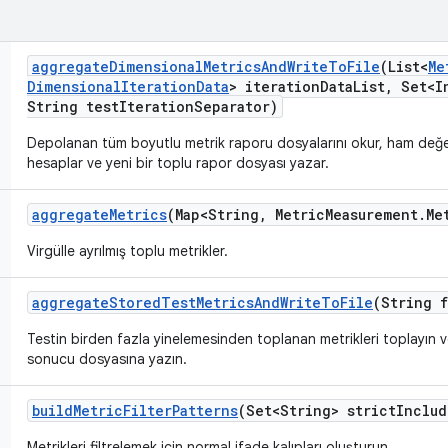
aggregate
Dimensional
Metrics
And
Write
To
File
(List<
Me
Dimensional
Iteration
Data
> iteration
Data
List
,
Set<In
String test
Iteration
Separator)
Depolanan tüm boyutlu metrik raporu dosyalarını okur, ham değerler
hesaplar ve yeni bir toplu rapor dosyası yazar.
aggregate
Metrics
(Map<String
,
Metric
Measurement
.
Me
Virgülle ayrılmış toplu metrikler.
aggregate
Stored
Test
Metrics
And
Write
To
File
(String f
Testin birden fazla yinelemesinden toplanan metrikleri toplayın v
sonucu dosyasına yazın.
build
Metric
Filter
Patterns
(Set<String> strict
Includ
Metrikleri filtrelemek için normal ifade kalıpları oluşturun.