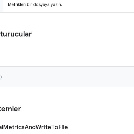
Metrikleri bir dosyaya yazın.
turucular
)
temler
l
Metrics
And
Write
To
File