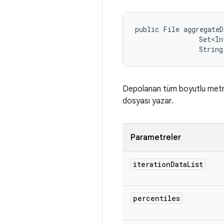
public File aggregate
                Set<In
                String
Depolanan tüm boyutlu metrik 
dosyası yazar.
Parametreler
iteration
Data
List
percentiles