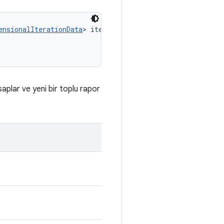
ensionalIterationData
> iterationDataList, 

aplar ve yeni bir toplu rapor