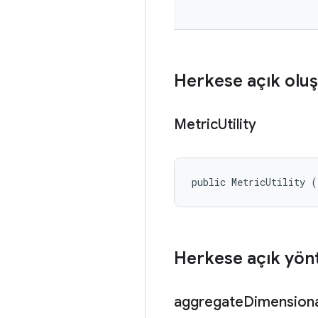
Herkese açık oluş
Metric
Utility
public MetricUtility (
Herkese açık yön
aggregate
Dimensiona