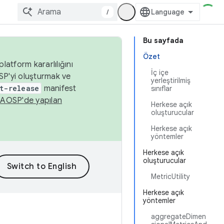
/
Bu sayfada
Özet
latform kararlılığını
İç içe
SP'yi oluşturmak ve
yerleştirilmiş
t-release
manifest
sınıflar
n
AOSP'de yapılan
Herkese açık
oluşturucular
Herkese açık
yöntemler
Herkese açık
oluşturucular
MetricUtility
Herkese açık
yöntemler
aggregateDimen