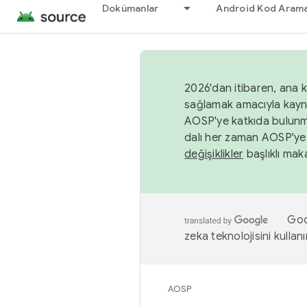
Dokümanlar
Android Kod Arama
2026'dan itibaren, ana k
sağlamak amacıyla kayn
AOSP'ye katkıda bulunm
dalı her zaman AOSP'ye 
değişiklikler
başlıklı maka
Goog
zeka teknolojisini kullanı
AOSP