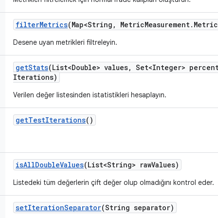
filter
Metrics
(Map<String
,
Metric
Measurement
.
Metri
Desene uyan metrikleri filtreleyin.
get
Stats
(List<Double> values
,
Set<Integer> percent
Iterations)
Verilen değer listesinden istatistikleri hesaplayın.
get
Test
Iterations
()
is
All
Double
Values
(List<String> raw
Values)
Listedeki tüm değerlerin çift değer olup olmadığını kontrol eder.
set
Iteration
Separator
(String separator)