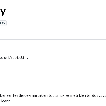
ty
ity
.util.MetricUtility
 benzer testlerdeki metrikleri toplamak ve metrikleri bir dosyay
içerir.