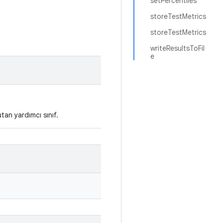
setPercentiles
storeTestMetrics
storeTestMetrics
writeResultsToFil
e
tan yardımcı sınıf.