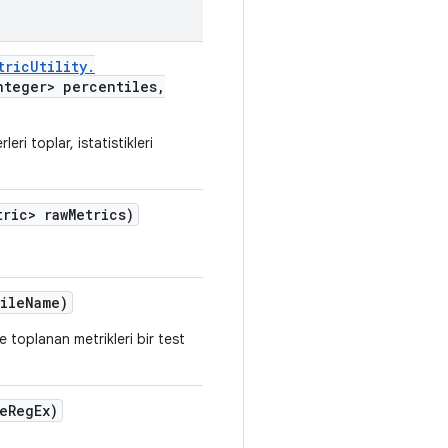
tric
Utility
.
teger> percentiles
,
i toplar, istatistikleri
tric> raw
Metrics)
ile
Name)
e toplanan metrikleri bir test
e
Reg
Ex)