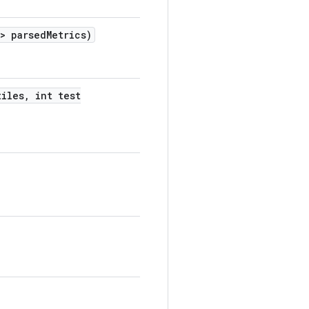
c> parsed
Metrics)
iles
,
int test