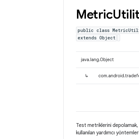
Metric
Utili
public class MetricUtil
extends Object
java.lang.Object
↳
com.android.tradefed
Test metriklerini depolamak,
kullanılan yardımcı yöntemleri 