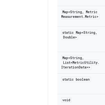
Map<String
,
Metric
Measurement
.
Metric>
static Map<String
,
Double>
Map<String
,
List<Metric
Utility
.
Iteration
Data>>
static boolean
void