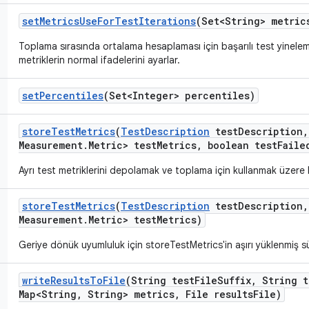
set
Metrics
Use
For
Test
Iterations
(Set<String> metric
Toplama sırasında ortalama hesaplaması için başarılı test yinelem
metriklerin normal ifadelerini ayarlar.
set
Percentiles
(Set<Integer> percentiles)
store
Test
Metrics
(
Test
Description
test
Description
,
Measurement
.
Metric> test
Metrics
,
boolean test
Faile
Ayrı test metriklerini depolamak ve toplama için kullanmak üzere ku
store
Test
Metrics
(
Test
Description
test
Description
,
Measurement
.
Metric> test
Metrics)
Geriye dönük uyumluluk için storeTestMetrics'in aşırı yüklenmiş 
write
Results
To
File
(String test
File
Suffix
,
String t
Map<String
,
String> metrics
,
File results
File)