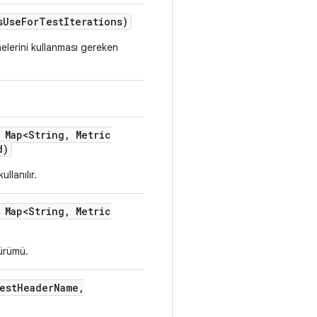
s
Use
For
Test
Iterations)
elerini kullanması gereken
Map<String
,
Metric
d)
llanılır.
Map<String
,
Metric
sürümü.
est
Header
Name
,