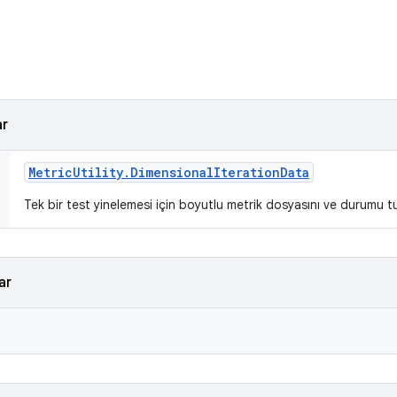
ar
Metric
Utility
.
Dimensional
Iteration
Data
Tek bir test yinelemesi için boyutlu metrik dosyasını ve durumu tu
ar