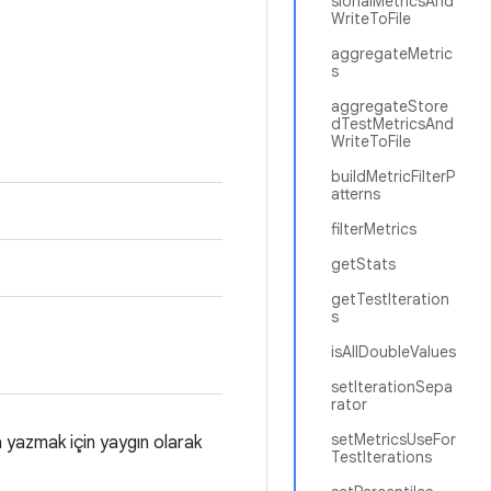
sionalMetricsAnd
WriteToFile
aggregateMetric
s
aggregateStore
dTestMetricsAnd
WriteToFile
buildMetricFilterP
atterns
filterMetrics
getStats
getTestIteration
s
isAllDoubleValues
setIterationSepa
rator
setMetricsUseFor
a yazmak için yaygın olarak
TestIterations