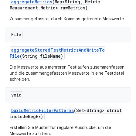
aggregate
Metrics
(Map<String
,
Metric
Measurement
.
Metric> raw
Metrics)
Zusammengefasste, durch Kommas getrennte Messwerte.
File
aggregate
Stored
Test
Metrics
And
Write
To
File
(String file
Name)
Die Messwerte aus mehreren Testläufen zusammenfassen
und die zusammengefassten Messwerte in eine Testdatei
schreiben.
void
build
Metric
Filter
Patterns
(Set<String> strict
Include
Reg
Ex)
Erstellen Sie Muster für reguläre Ausdrücke, um die
Messwerte zu filtern.