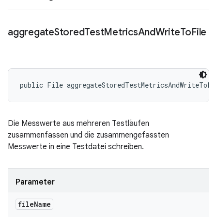
aggregate
Stored
Test
Metrics
And
Write
To
File
public File aggregateStoredTestMetricsAndWriteToFi
Die Messwerte aus mehreren Testläufen
zusammenfassen und die zusammengefassten
Messwerte in eine Testdatei schreiben.
Parameter
file
Name