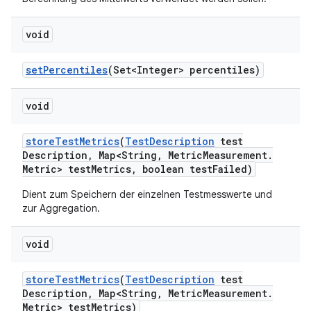
void
set
Percentiles
(Set<Integer> percentiles)
void
store
Test
Metrics
(
Test
Description
test
Description
,
Map<String
,
Metric
Measurement
.
Metric> test
Metrics
,
boolean test
Failed)
Dient zum Speichern der einzelnen Testmesswerte und
zur Aggregation.
void
store
Test
Metrics
(
Test
Description
test
Description
,
Map<String
,
Metric
Measurement
.
Metric> test
Metrics)