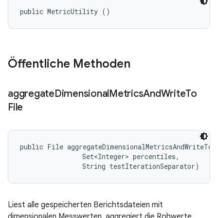
public MetricUtility ()
Öffentliche Methoden
aggregate
Dimensional
Metrics
And
Write
To
File
public File aggregateDimensionalMetricsAndWriteToF
                Set<Integer> percentiles, 

                String testIterationSeparator)
Liest alle gespeicherten Berichtsdateien mit
dimensionalen Messwerten, aggregiert die Rohwerte,