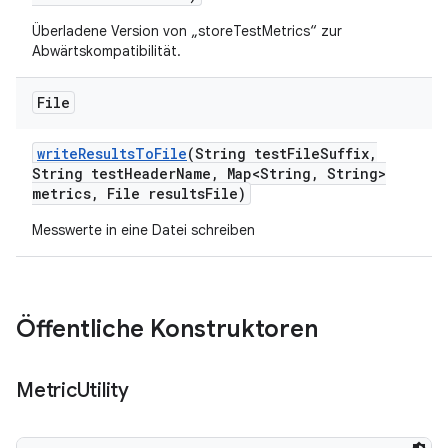
Überladene Version von „storeTestMetrics“ zur
Abwärtskompatibilität.
File
write
Results
To
File
(String test
File
Suffix
,
String test
Header
Name
,
Map<String
,
String>
metrics
,
File results
File)
Messwerte in eine Datei schreiben
Öffentliche Konstruktoren
Metric
Utility