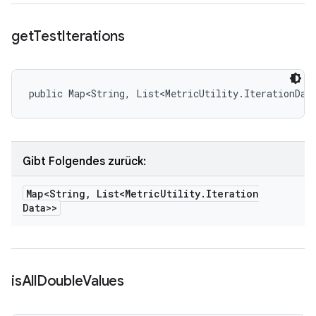
get
Test
Iterations
public Map<String, List<MetricUtility.IterationDat
Gibt Folgendes zurück:
Map<String
,
List<Metric
Utility
.
Iteration
Data>>
is
All
Double
Values