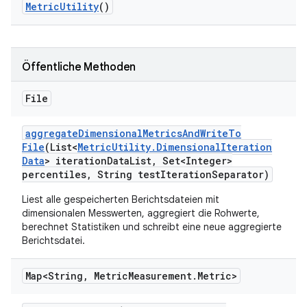
Metric
Utility
()
Öffentliche Methoden
File
aggregate
Dimensional
Metrics
And
Write
To
File
(List<
Metric
Utility
.
Dimensional
Iteration
Data
> iteration
Data
List
,
Set<Integer>
percentiles
,
String test
Iteration
Separator)
Liest alle gespeicherten Berichtsdateien mit
dimensionalen Messwerten, aggregiert die Rohwerte,
berechnet Statistiken und schreibt eine neue aggregierte
Berichtsdatei.
Map<String
,
Metric
Measurement
.
Metric>