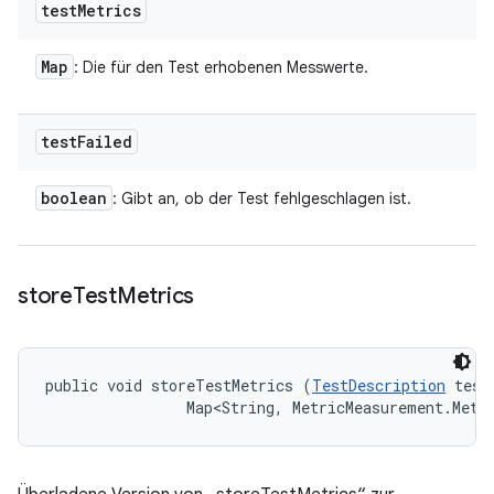
test
Metrics
Map
: Die für den Test erhobenen Messwerte.
test
Failed
boolean
: Gibt an, ob der Test fehlgeschlagen ist.
store
Test
Metrics
public void storeTestMetrics (
TestDescription
 test
                Map<String, MetricMeasurement.Metr