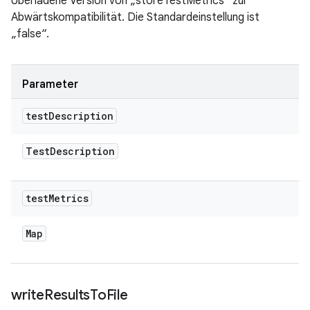
Überladene Version von „storeTestMetrics“ zur
Abwärtskompatibilität. Die Standardeinstellung ist
„false“.
Parameter
test
Description
Test
Description
test
Metrics
Map
write
Results
To
File