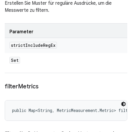
Erstellen Sie Muster für reguläre Ausdrücke, um die
Messwerte zu filtern.
Parameter
strict
Include
Reg
Ex
Set
filter
Metrics
public Map<String, MetricMeasurement.Metric> filte