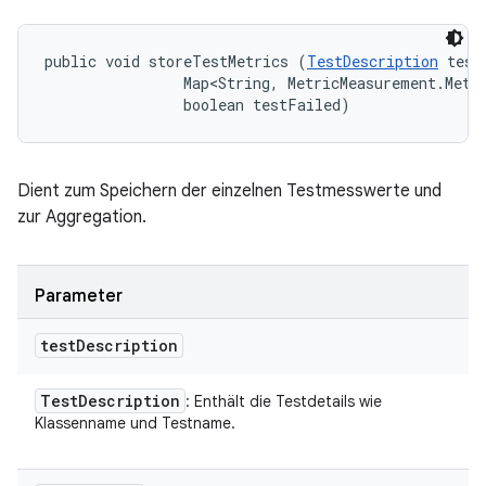
public void storeTestMetrics (
TestDescription
 test
                Map<String, MetricMeasurement.Metri
                boolean testFailed)
Dient zum Speichern der einzelnen Testmesswerte und
zur Aggregation.
Parameter
test
Description
Test
Description
: Enthält die Testdetails wie
Klassenname und Testname.