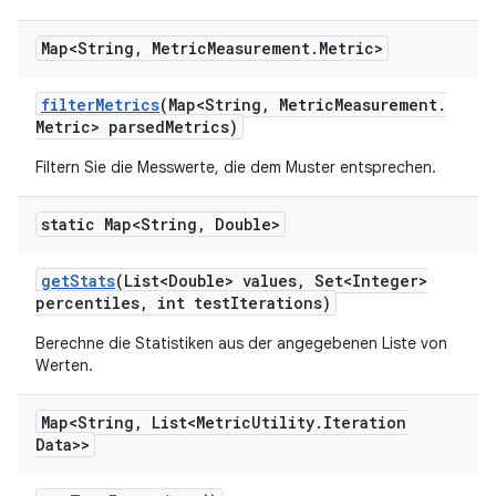
Map<String
,
Metric
Measurement
.
Metric>
filter
Metrics
(Map<String
,
Metric
Measurement
.
Metric> parsed
Metrics)
Filtern Sie die Messwerte, die dem Muster entsprechen.
static Map<String
,
Double>
get
Stats
(List<Double> values
,
Set<Integer>
percentiles
,
int test
Iterations)
Berechne die Statistiken aus der angegebenen Liste von
Werten.
Map<String
,
List<Metric
Utility
.
Iteration
Data>>