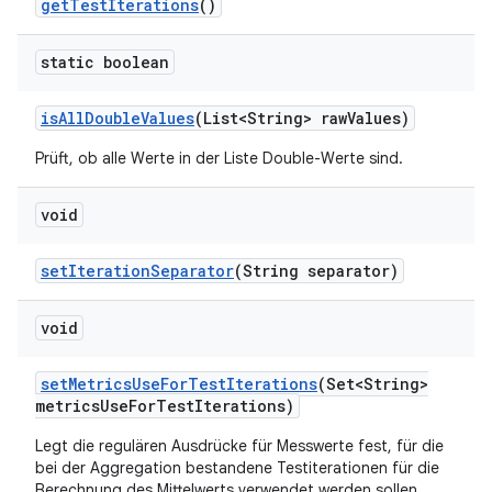
get
Test
Iterations
()
static boolean
is
All
Double
Values
(List<String> raw
Values)
Prüft, ob alle Werte in der Liste Double-Werte sind.
void
set
Iteration
Separator
(String separator)
void
set
Metrics
Use
For
Test
Iterations
(Set<String>
metrics
Use
For
Test
Iterations)
Legt die regulären Ausdrücke für Messwerte fest, für die
bei der Aggregation bestandene Testiterationen für die
Berechnung des Mittelwerts verwendet werden sollen.