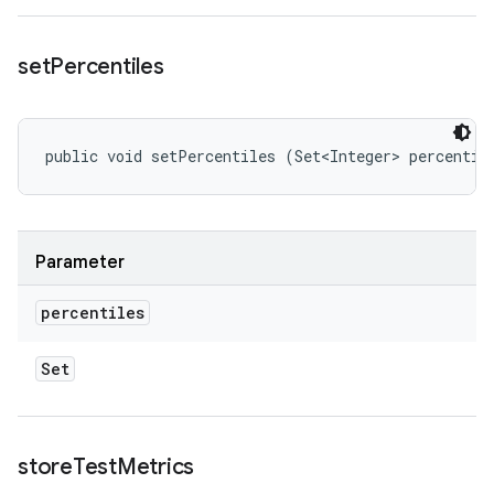
set
Percentiles
public void setPercentiles (Set<Integer> percentil
Parameter
percentiles
Set
store
Test
Metrics