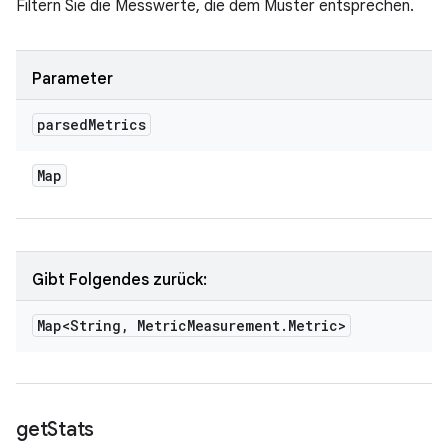
Filtern Sie die Messwerte, die dem Muster entsprechen.
Parameter
parsed
Metrics
Map
Gibt Folgendes zurück:
Map<String
,
Metric
Measurement
.
Metric>
get
Stats