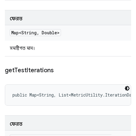
ফেরত
Map<String
,
Double>
সমষ্টিগত মান।
get
Test
Iterations
public Map<String, List<MetricUtility.IterationDat
ফেরত