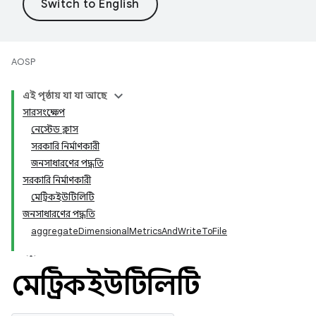
AOSP
এই পৃষ্ঠায় যা যা আছে
সারসংক্ষেপ
নেস্টেড ক্লাস
সরকারি নির্মাণকারী
জনসাধারণের পদ্ধতি
সরকারি নির্মাণকারী
মেট্রিকইউটিলিটি
জনসাধারণের পদ্ধতি
aggregateDimensionalMetricsAndWriteToFile
মেট্রিকইউটিলিটি