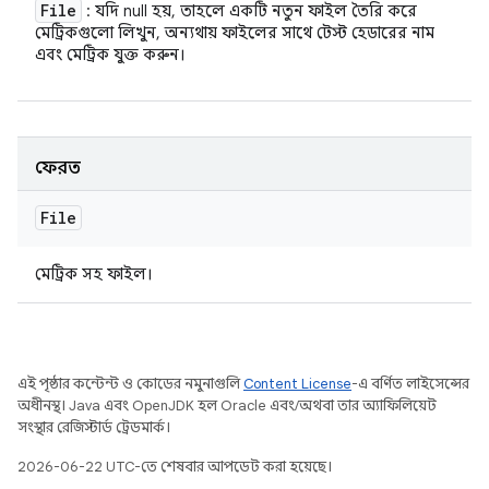
File
: যদি null হয়, তাহলে একটি নতুন ফাইল তৈরি করে
মেট্রিকগুলো লিখুন, অন্যথায় ফাইলের সাথে টেস্ট হেডারের নাম
এবং মেট্রিক যুক্ত করুন।
ফেরত
File
মেট্রিক সহ ফাইল।
এই পৃষ্ঠার কন্টেন্ট ও কোডের নমুনাগুলি
Content License
-এ বর্ণিত লাইসেন্সের
অধীনস্থ। Java এবং OpenJDK হল Oracle এবং/অথবা তার অ্যাফিলিয়েট
সংস্থার রেজিস্টার্ড ট্রেডমার্ক।
2026-06-22 UTC-তে শেষবার আপডেট করা হয়েছে।