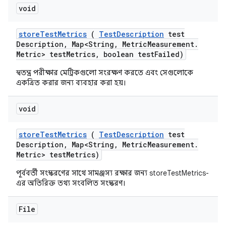
void
store
Test
Metrics
(
Test
Description
test
Description
,
Map<String
,
Metric
Measurement
.
Metric> test
Metrics
,
boolean test
Failed)
স্বতন্ত্র পরীক্ষার মেট্রিকগুলো সংরক্ষণ করতে এবং সেগুলোকে
একত্রিত করার জন্য ব্যবহার করা হয়।
void
store
Test
Metrics
(
Test
Description
test
Description
,
Map<String
,
Metric
Measurement
.
Metric> test
Metrics)
পূর্ববর্তী সংস্করণের সাথে সামঞ্জস্য রক্ষার জন্য storeTestMetrics-
এর অতিরিক্ত তথ্য সংবলিত সংস্করণ।
File