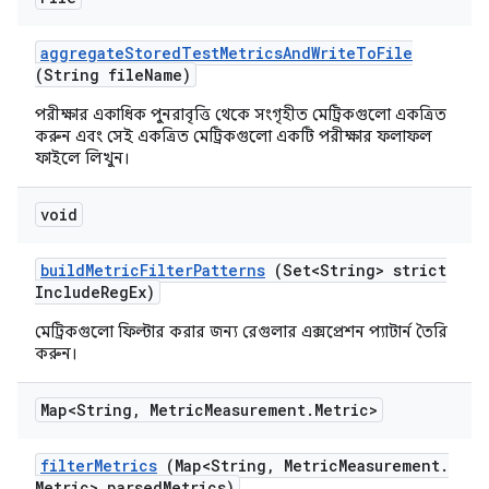
aggregate
Stored
Test
Metrics
And
Write
To
File
(String file
Name)
পরীক্ষার একাধিক পুনরাবৃত্তি থেকে সংগৃহীত মেট্রিকগুলো একত্রিত
করুন এবং সেই একত্রিত মেট্রিকগুলো একটি পরীক্ষার ফলাফল
ফাইলে লিখুন।
void
build
Metric
Filter
Patterns
(Set<String> strict
Include
Reg
Ex)
মেট্রিকগুলো ফিল্টার করার জন্য রেগুলার এক্সপ্রেশন প্যাটার্ন তৈরি
করুন।
Map<String
,
Metric
Measurement
.
Metric>
filter
Metrics
(Map<String
,
Metric
Measurement
.
Metric> parsed
Metrics)