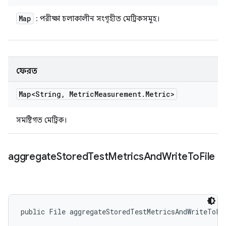
Map
: পরীক্ষা চলাকালীন সংগৃহীত মেট্রিকসমূহ।
ফেরত
Map<String
,
Metric
Measurement
.
Metric>
সমষ্টিগত মেট্রিক।
aggregate
Stored
Test
Metrics
And
Write
To
File
public File aggregateStoredTestMetricsAndWriteToFi