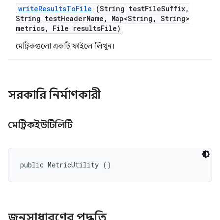
write
Results
To
File
(String test
File
Suffix
,
String test
Header
Name
,
Map<String
,
String>
metrics
,
File results
File)
মেট্রিকগুলো একটি ফাইলে লিখুন।
সরকারি নির্মাণকারী
মেট্রিকইউটিলিটি
public MetricUtility ()
জনসাধারণের পদ্ধতি