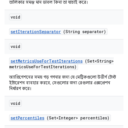
তালিকার সমস্ত মান ডাবল কিনা তা যাচাই করে।
void
set
Iteration
Separator
(String separator)
void
set
Metrics
Use
For
Test
Iterations
(Set<String>
metrics
Use
For
Test
Iterations)
অ্যাগ্রিগেশনের সময় গড় গণনার জন্য যে মেট্রিকগুলো উত্তীর্ণ টেস্ট
ইটারেশন ব্যবহার করবে, সেগুলোর জন্য রেগুলার এক্সপ্রেশন
নির্ধারণ করে।
void
set
Percentiles
(Set<Integer> percentiles)