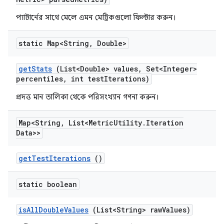
প্যাটার্নের সাথে মেলে এমন মেট্রিকগুলো ফিল্টার করুন।
static Map<String
,
Double>
get
Stats
(List<Double> values
,
Set<Integer>
percentiles
,
int test
Iterations)
প্রদত্ত মান তালিকা থেকে পরিসংখ্যান গণনা করুন।
Map<String
,
List<Metric
Utility
.
Iteration
Data>>
get
Test
Iterations
()
static boolean
is
All
Double
Values
(List<String> raw
Values)