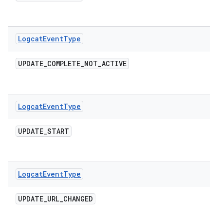
Logcat
Event
Type
UPDATE
_
COMPLETE
_
NOT
_
ACTIVE
Logcat
Event
Type
UPDATE
_
START
Logcat
Event
Type
UPDATE
_
URL
_
CHANGED