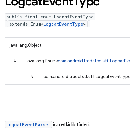
Logcat
Event
Type
public final enum LogcatEventType
extends Enum<
LogcatEventType
>
java.lang.Object
↳
java.lang.Enum<
com.android.tradefed.util.LogcatEven
↳
com.android.tradefed.util.LogcatEventType
LogcatEventParser
için etkinlik türleri.