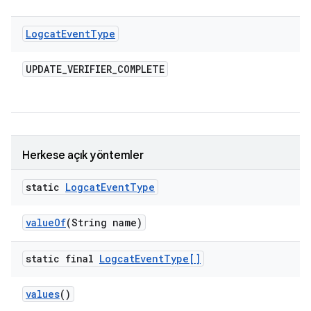
Logcat
Event
Type
UPDATE
_
VERIFIER
_
COMPLETE
Herkese açık yöntemler
static
Logcat
Event
Type
value
Of
(String name)
static final
Logcat
Event
Type[]
values
()