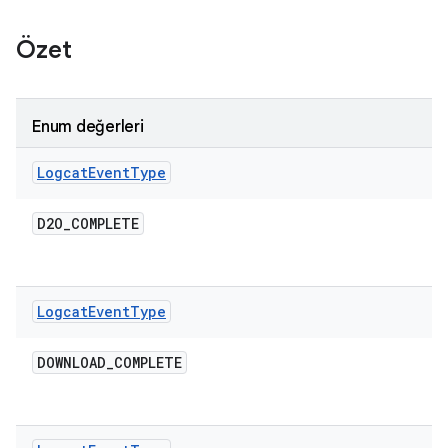
Özet
Enum değerleri
Logcat
Event
Type
D2O
_
COMPLETE
Logcat
Event
Type
DOWNLOAD
_
COMPLETE