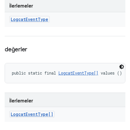
İlerlemeler
Logcat
Event
Type
değerler
public static final 
LogcatEventType[]
 values ()
İlerlemeler
Logcat
Event
Type[]