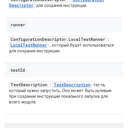
Descriptor
для создания инструкции.
runner
Configuration
Descriptor
.
Local
Test
Runner
:
Local
Test
Runner
, который будет использоваться
для создания инструкции.
test
Id
Test
Description
Test
Description
:
теста,
который нужно запустить. Оно может быть нулевым
при создании инструкции локального запуска для
всего модуля.