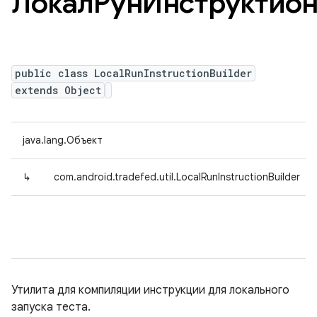
ЛокалРунИнструктио
public class LocalRunInstructionBuilder
extends Object
java.lang.Объект
↳
com.android.tradefed.util.LocalRunInstructionBuilder
Утилита для компиляции инструкции для локального
запуска теста.