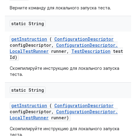
Верните команду для локального запуска теста.
static String
get
Instruction
(
Configuration
Descriptor
config
Descriptor
,
Configuration
Descriptor
.
Local
Test
Runner
runner
,
Test
Description
test
Id)
Скомпилируйте инструкцию для локального запуска
теста.
static String
get
Instruction
(
Configuration
Descriptor
config
Descriptor
,
Configuration
Descriptor
.
Local
Test
Runner
runner)
Скомпилируйте инструкцию для локального запуска
теста.