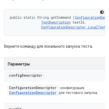
public static String getCommand (
ConfigurationDesc
TestDescription
 testId, 

ConfigurationDescriptor.LocalTestR
Верните команду для локального запуска теста.
Параметры
config
Descriptor
Configuration
Descriptor
: конфигурация
Configuration
Descriptor
для тестового запуска.