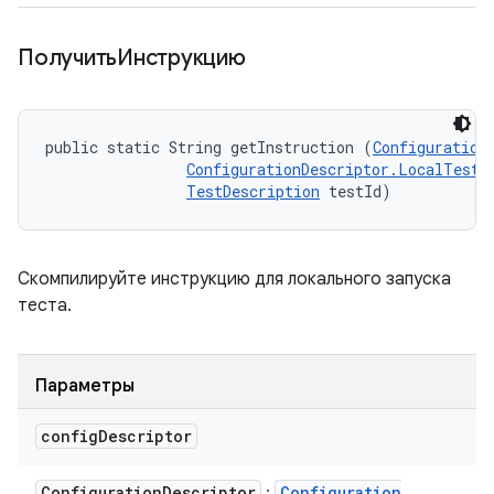
ПолучитьИнструкцию
public static String getInstruction (
Configuration
ConfigurationDescriptor.LocalTestR
TestDescription
 testId)
Скомпилируйте инструкцию для локального запуска
теста.
Параметры
config
Descriptor
Configuration
Descriptor
Configuration
: