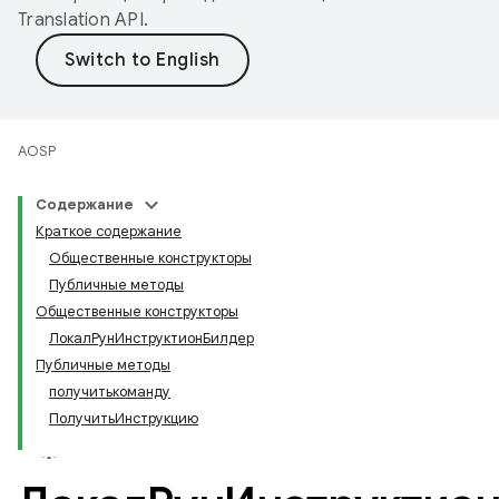
Translation API
.
AOSP
Содержание
Краткое содержание
Общественные конструкторы
Публичные методы
Общественные конструкторы
ЛокалРунИнструктионБилдер
Публичные методы
получитькоманду
ПолучитьИнструкцию