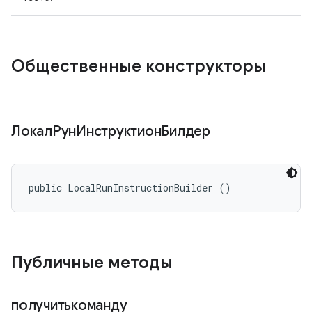
Общественные конструкторы
ЛокалРунИнструктионБилдер
public LocalRunInstructionBuilder ()
Публичные методы
получитькоманду