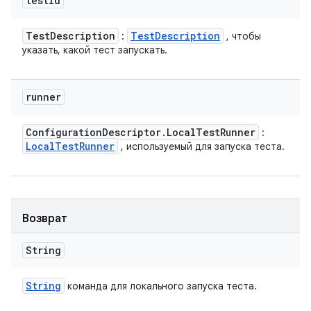
test
Id
Test
Description
Test
Description
:
, чтобы
указать, какой тест запускать.
runner
Configuration
Descriptor
.
Local
Test
Runner
:
Local
Test
Runner
, используемый для запуска теста.
Возврат
String
String
команда для локального запуска теста.