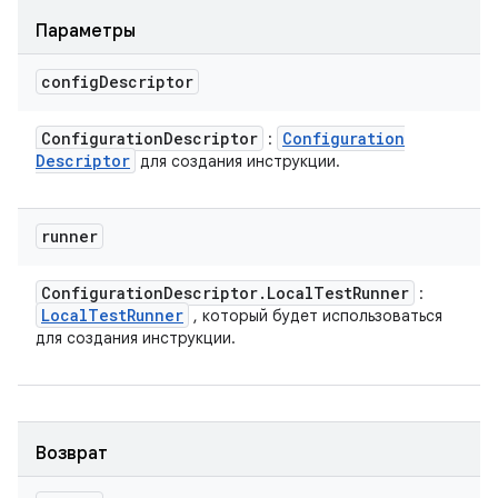
Параметры
config
Descriptor
Configuration
Descriptor
Configuration
:
Descriptor
для создания инструкции.
runner
Configuration
Descriptor
.
Local
Test
Runner
:
Local
Test
Runner
, который будет использоваться
для создания инструкции.
Возврат