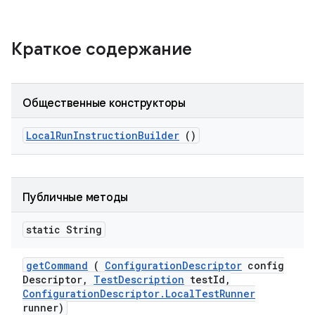
Краткое содержание
Общественные конструкторы
Local
Run
Instruction
Builder
()
Публичные методы
static String
get
Command
(
Configuration
Descriptor
config
Descriptor
,
Test
Description
test
Id
,
Configuration
Descriptor
.
Local
Test
Runner
runner)