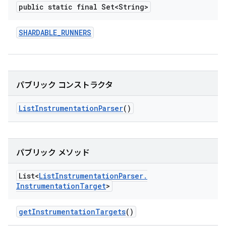
public static final Set<String>
SHARDABLE
_
RUNNERS
パブリック コンストラクタ
List
Instrumentation
Parser
()
パブリック メソッド
List<
List
Instrumentation
Parser
.
Instrumentation
Target
>
get
Instrumentation
Targets
()