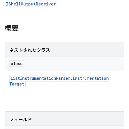
IShellOutputReceiver
概要
ネストされたクラス
class
List
Instrumentation
Parser
.
Instrumentation
Target
フィールド