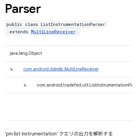
Parser
public class ListInstrumentationParser
extends
MultiLineReceiver
java.lang.Object
↳
com.android.ddmlib.MultiLineReceiver
↳
com.android.tradefed.util.ListInstrumentationPars
'pm list instrumentation' クエリの出力を解析する