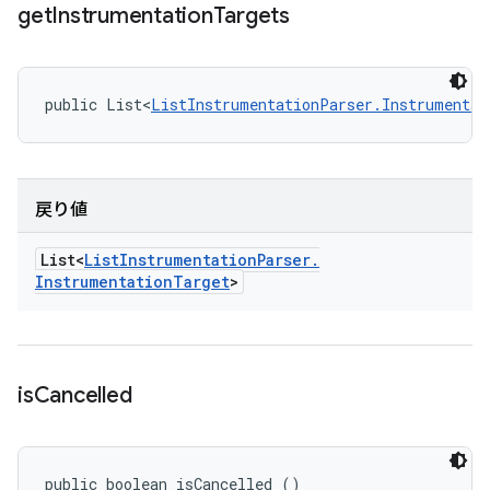
get
Instrumentation
Targets
public List<
ListInstrumentationParser.Instrumentat
戻り値
List<
List
Instrumentation
Parser
.
Instrumentation
Target
>
is
Cancelled
public boolean isCancelled ()