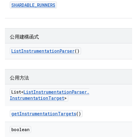
SHARDABLE
_
RUNNERS
公用建構函式
List
Instrumentation
Parser
()
公用方法
List<
List
Instrumentation
Parser
.
Instrumentation
Target
>
get
Instrumentation
Targets
()
boolean