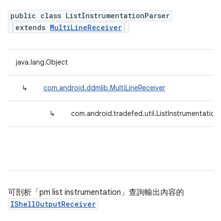
public class ListInstrumentationParser
extends
MultiLineReceiver
java.lang.Object
↳
com.android.ddmlib.MultiLineReceiver
↳
com.android.tradefed.util.ListInstrumentation
可剖析「pm list instrumentation」查詢輸出內容的
IShellOutputReceiver