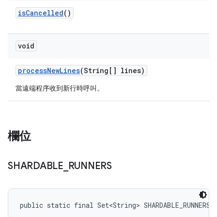
is
Cancelled
()
void
process
New
Lines
(String[] lines)
當遠端程序收到新行時呼叫。
欄位
SHARDABLE
_
RUNNERS
public static final Set<String> SHARDABLE_RUNNERS