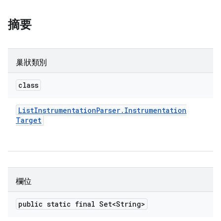
摘要
巢狀類別
class
List
Instrumentation
Parser
.
Instrumentation
Target
欄位
public static final Set<String>