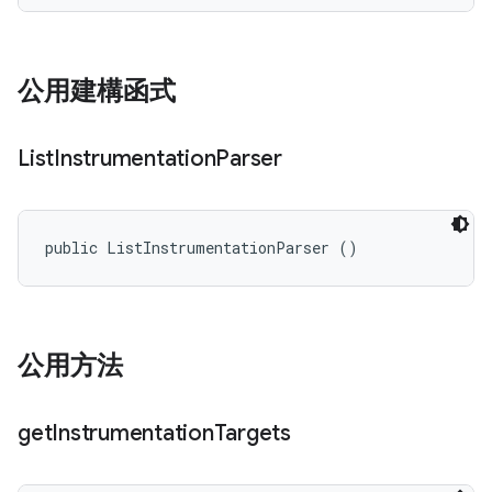
公用建構函式
List
Instrumentation
Parser
public ListInstrumentationParser ()
公用方法
get
Instrumentation
Targets