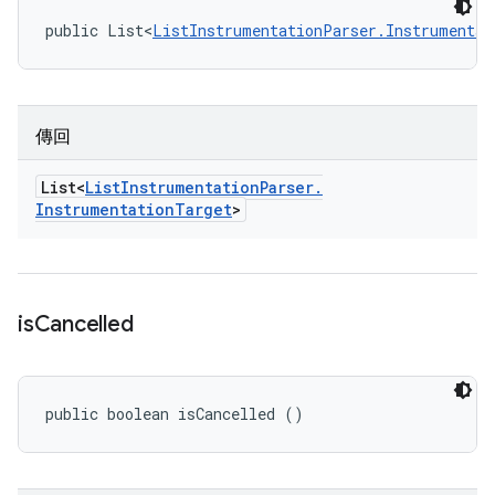
public List<
ListInstrumentationParser.Instrumentat
傳回
List<
List
Instrumentation
Parser
.
Instrumentation
Target
>
is
Cancelled
public boolean isCancelled ()