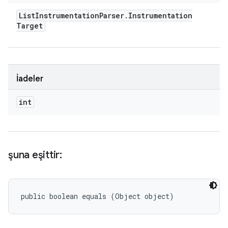
List
Instrumentation
Parser
.
Instrumentation
Target
İadeler
int
şuna eşittir:
public boolean equals (Object object)