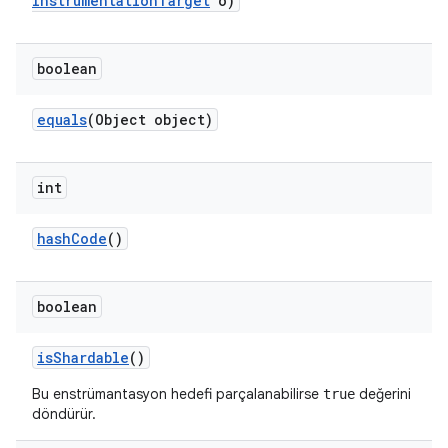
Instrumentation
Target
o)
boolean
equals
(Object object)
int
hash
Code
()
boolean
is
Shardable
()
Bu enstrümantasyon hedefi parçalanabilirse
değerini
true
döndürür.