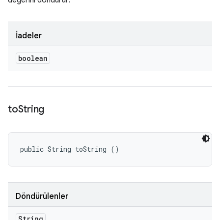
değerini döndürür.
İadeler
boolean
to
String
public String toString ()
Döndürülenler
String