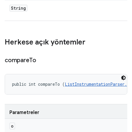
String
Herkese açık yöntemler
compare
To
public int compareTo (
ListInstrumentationParser.In
Parametreler
o