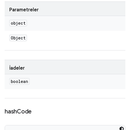
Parametreler
object
Object
İadeler
boolean
hash
Code