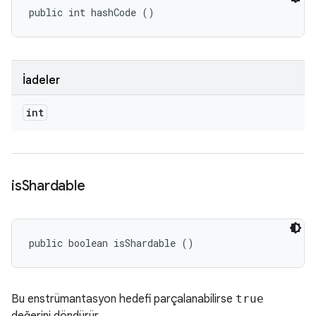
public int hashCode ()
İadeler
int
is
Shardable
public boolean isShardable ()
Bu enstrümantasyon hedefi parçalanabilirse
true