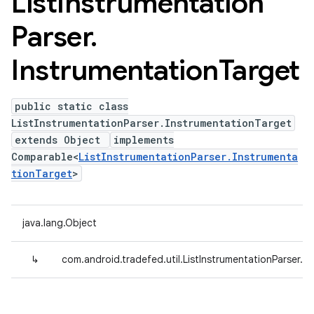
List
Instrumentation
Parser
.
Instrumentation
Target
public static class
ListInstrumentationParser.InstrumentationTarget
extends Object
implements
Comparable<
ListInstrumentationParser.Instrumenta
tionTarget
>
java.lang.Object
↳
com.android.tradefed.util.ListInstrumentationParser.I