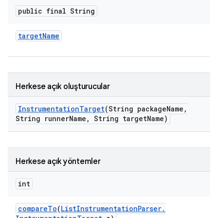
public final String
target
Name
Herkese açık oluşturucular
Instrumentation
Target
(String package
Name
,
String runner
Name
,
String target
Name)
Herkese açık yöntemler
int
compare
To
(
List
Instrumentation
Parser
.