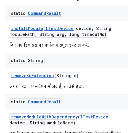
static
Command
Result
install
Module
(
ITest
Device
device
,
String
module
Path
,
String arg
,
long timeout
Ms)
दिए गए डिवाइस पर कर्नल मॉड्यूल इंस्टॉल करें.
static String
remove
Ko
Extension
(String s)
अगर `.ko` एक्सटेंशन मौजूद है, तो उसे हटाएं
static
Command
Result
remove
Module
With
Dependency
(
ITest
Device
device
,
String module
Name)