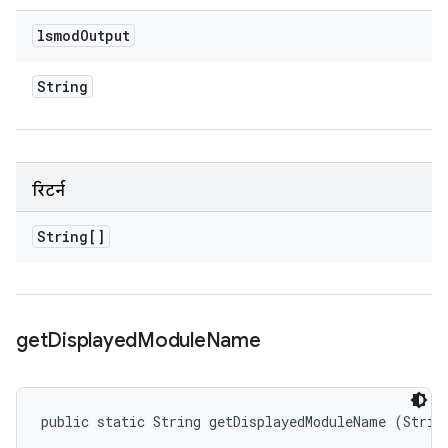
lsmod
Output
String
रिटर्न
String[]
get
Displayed
Module
Name
public static String getDisplayedModuleName (Strin