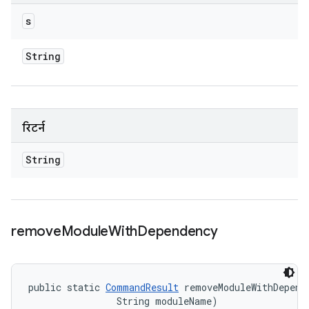
s
String
रिटर्न
String
remove
Module
With
Dependency
public static 
CommandResult
 removeModuleWithDepend
                String moduleName)