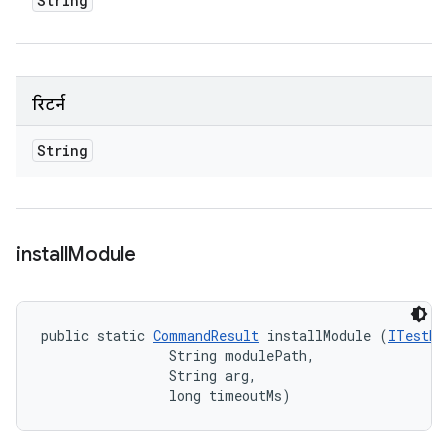
String
रिटर्न
String
install
Module
public static 
CommandResult
 installModule (
ITestDe
                String modulePath, 

                String arg, 

                long timeoutMs)