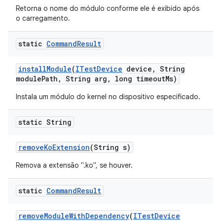
Retorna o nome do módulo conforme ele é exibido após
o carregamento.
static
Command
Result
install
Module
(
ITest
Device
device
,
String
module
Path
,
String arg
,
long timeout
Ms)
Instala um módulo do kernel no dispositivo especificado.
static String
remove
Ko
Extension
(String s)
Remova a extensão ".ko", se houver.
static
Command
Result
remove
Module
With
Dependency
(
ITest
Device