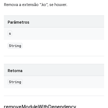
Remova a extensão ".ko", se houver.
Parâmetros
s
String
Retorna
String
remove
Module
With
Dependency