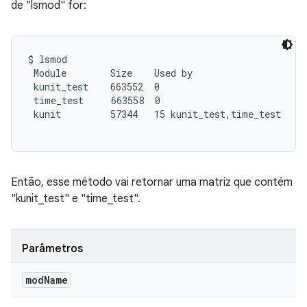
de "lsmod" for:
$ lsmod

 Module        Size    Used by

 kunit_test    663552  0

 time_test     663558  0

 kunit         57344   15 kunit_test,time_test

Então, esse método vai retornar uma matriz que contém
"kunit_test" e "time_test".
Parâmetros
mod
Name