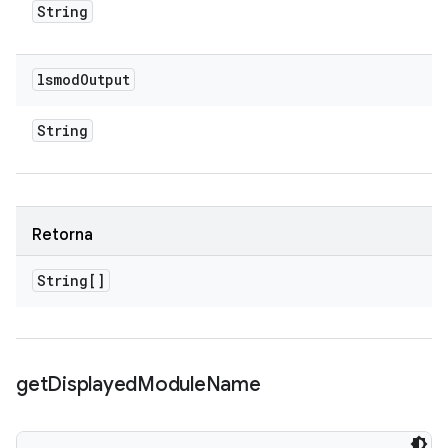
String
lsmod
Output
String
Retorna
String[]
get
Displayed
Module
Name