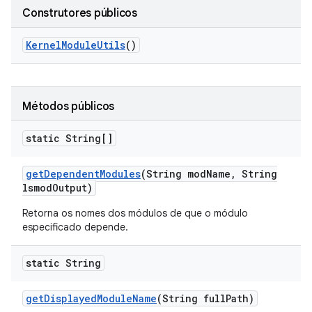
Construtores públicos
Kernel
Module
Utils
()
Métodos públicos
static String[]
get
Dependent
Modules
(String mod
Name
,
String
lsmod
Output)
Retorna os nomes dos módulos de que o módulo
especificado depende.
static String
get
Displayed
Module
Name
(String full
Path)