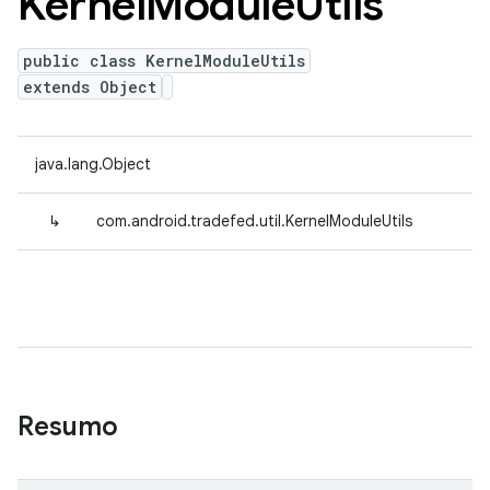
Kernel
Module
Utils
public class KernelModuleUtils
extends Object
java.lang.Object
↳
com.android.tradefed.util.KernelModuleUtils
Resumo