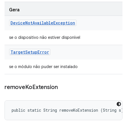
Gera
Device
Not
Available
Exception
se o dispositivo não estiver disponível
Target
Setup
Error
se o módulo não puder ser instalado
remove
Ko
Extension
public static String removeKoExtension (String s)