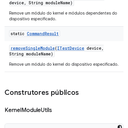
device
,
String module
Name)
Remove um módulo do kernel e módulos dependentes do
dispositivo especificado.
static
Command
Result
remove
Single
Module
(
ITest
Device
device
,
String module
Name)
Remove um módulo do kernel do dispositivo especificado.
Construtores públicos
Kernel
Module
Utils