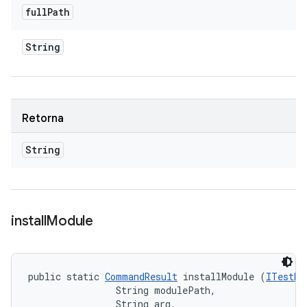
full
Path
String
Retorna
String
install
Module
public static 
CommandResult
 installModule (
ITestDe
                String modulePath, 

                String arg, 
