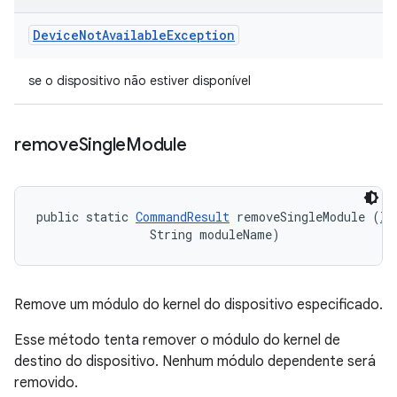
Device
Not
Available
Exception
se o dispositivo não estiver disponível
remove
Single
Module
public static 
CommandResult
 removeSingleModule (
IT
                String moduleName)
Remove um módulo do kernel do dispositivo especificado.
Esse método tenta remover o módulo do kernel de
destino do dispositivo. Nenhum módulo dependente será
removido.