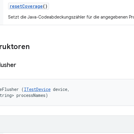
reset
Coverage
()
Setzt die Java-Codeabdeckungszähler für die angegebenen Pr
truktoren
lusher
eFlusher (
ITestDevice
 device, 

tring> processNames)