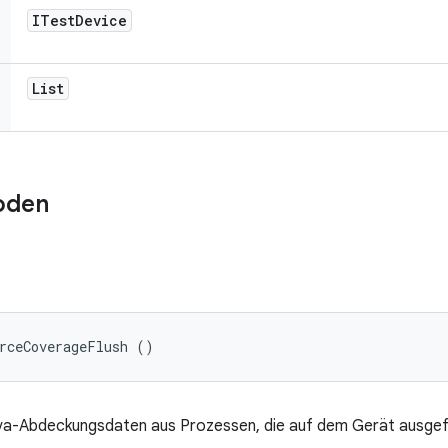
ITest
Device
List
oden
orceCoverageFlush ()
va-Abdeckungsdaten aus Prozessen, die auf dem Gerät ausgef