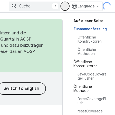
/
Auf dieser Seite
Zusammenfassung
tützen und die
Öffentliche
. Quartal in AOSP
Konstruktoren
 und dazu beizutragen.
Öffentliche
ease, das an AOSP
Methoden
Öffentliche
Konstruktoren
JavaCodeCovera
geFlusher
Öffentliche
Methoden
forceCoverageFl
ush
resetCoverage