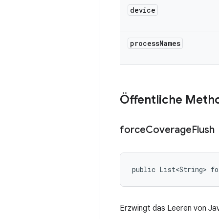
device
process
Names
Öffentliche Meth
force
Coverage
Flush
public List<String> f
Erzwingt das Leeren von Ja