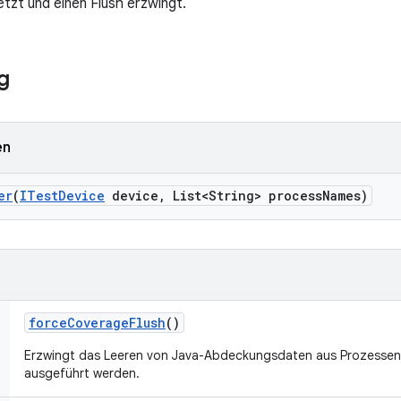
tzt und einen Flush erzwingt.
g
en
er
(
ITest
Device
device
,
List<String> process
Names)
force
Coverage
Flush
()
Erzwingt das Leeren von Java-Abdeckungsdaten aus Prozessen,
ausgeführt werden.