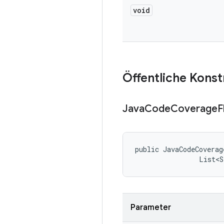
void
Öffentliche Kons
Java
Code
Coverage
F
public JavaCodeCoverag
                List<S
Parameter