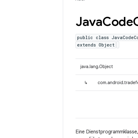
Java
Code
public class JavaCodeC
extends Object
java.lang.Object
↳
com.android.tradef
Eine Dienstprogrammklasse,