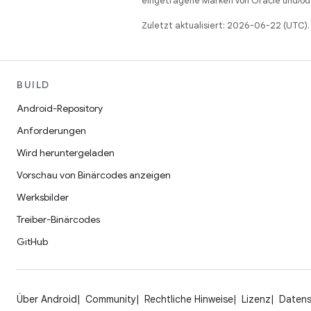
eingetragene Marken von Oracle und/ode
Zuletzt aktualisiert: 2026-06-22 (UTC).
BUILD
Android-Repository
Anforderungen
Wird heruntergeladen
Vorschau von Binärcodes anzeigen
Werksbilder
Treiber-Binärcodes
GitHub
Über Android
Community
Rechtliche Hinweise
Lizenz
Daten