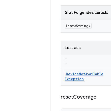
Gibt Folgendes zurück:
List<String>
Löst aus
Device
Not
Available
Exception
reset
Coverage