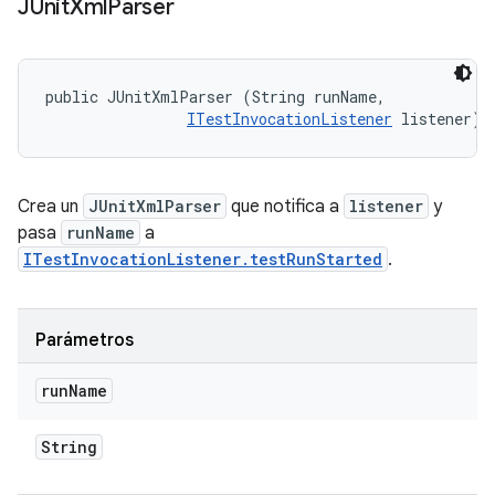
JUnit
Xml
Parser
public JUnitXmlParser (String runName, 

ITestInvocationListener
 listener)
Crea un
JUnitXmlParser
que notifica a
listener
y
pasa
runName
a
ITestInvocationListener.testRunStarted
.
Parámetros
run
Name
String