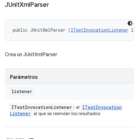
JUnit
Xml
Parser
public JUnitXmlParser (
ITestInvocationListener
 lis
Crea un JUnitXmlParser
Parámetros
listener
ITest
Invocation
Listener
ITest
Invocation
: el
Listener
al que se reenvían los resultados