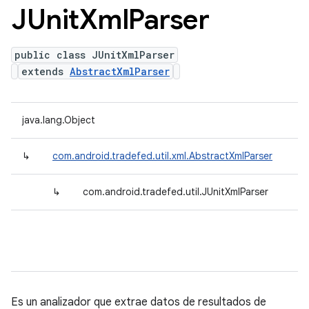
JUnit
Xml
Parser
public class JUnitXmlParser
extends
AbstractXmlParser
java.lang.Object
↳
com.android.tradefed.util.xml.AbstractXmlParser
↳
com.android.tradefed.util.JUnitXmlParser
Es un analizador que extrae datos de resultados de