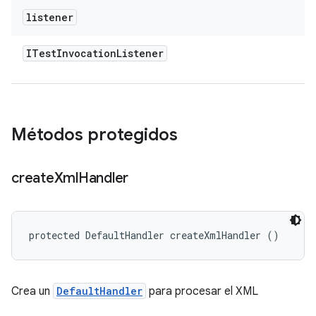
listener
ITest
Invocation
Listener
Métodos protegidos
create
Xml
Handler
protected DefaultHandler createXmlHandler ()
Crea un
DefaultHandler
para procesar el XML