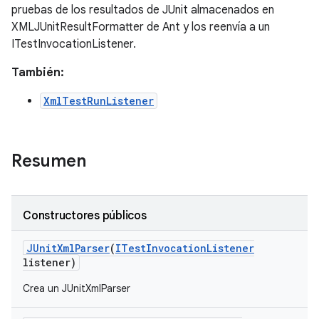
pruebas de los resultados de JUnit almacenados en
XMLJUnitResultFormatter de Ant y los reenvía a un
ITestInvocationListener.
También:
XmlTestRunListener
Resumen
Constructores públicos
JUnit
Xml
Parser
(
ITest
Invocation
Listener
listener)
Crea un JUnitXmlParser