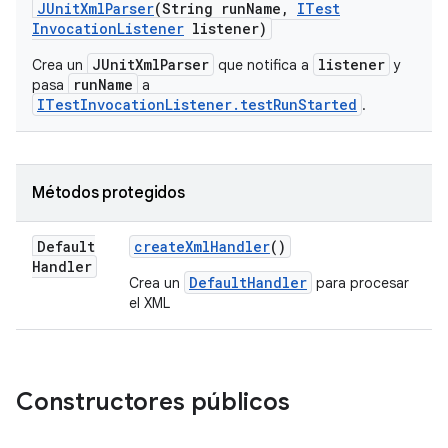
JUnit
Xml
Parser
(String run
Name
,
ITest
Invocation
Listener
listener)
JUnitXmlParser
listener
Crea un
que notifica a
y
runName
pasa
a
ITestInvocationListener.testRunStarted
.
Métodos protegidos
Default
create
Xml
Handler
()
Handler
DefaultHandler
Crea un
para procesar
el XML
Constructores públicos