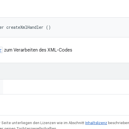
er createXmlHandler ()
r
zum Verarbeiten des XML-Codes
r Seite unterliegen den Lizenzen wie im Abschnitt
Inhaltslizenz
beschrieben
r seinen Tochtergesellschaften.