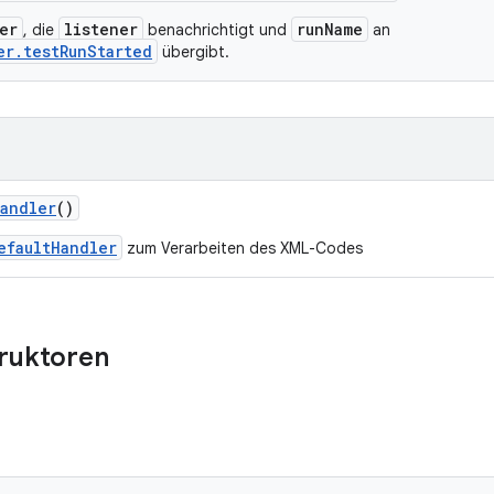
er
listener
runName
, die
benachrichtigt und
an
er.testRunStarted
übergibt.
andler
()
efaultHandler
zum Verarbeiten des XML-Codes
truktoren