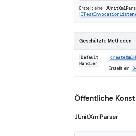
JUnitXmlPars
Erstellt eine
ITestInvocationListen
Geschützte Methoden
Default
create
Xml
H
Handler
D
Erstellt ein
Öffentliche Kons
JUnit
Xml
Parser