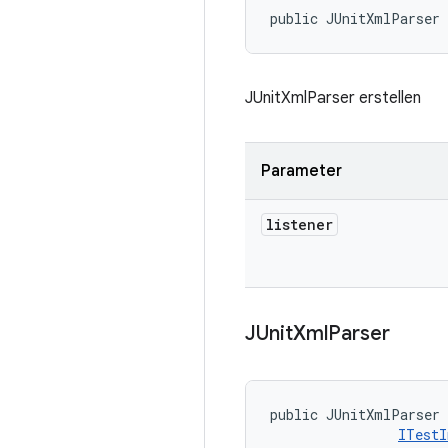
public JUnitXmlParser
JUnitXmlParser erstellen
Parameter
listener
JUnit
Xml
Parser
public JUnitXmlParser 
ITestI