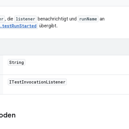
er
, die
listener
benachrichtigt und
runName
an
.testRunStarted
übergibt.
String
ITest
Invocation
Listener
oden