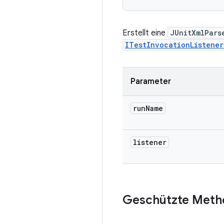
Erstellt eine
JUnitXmlPars
ITestInvocationListener
Parameter
run
Name
listener
Geschützte Meth