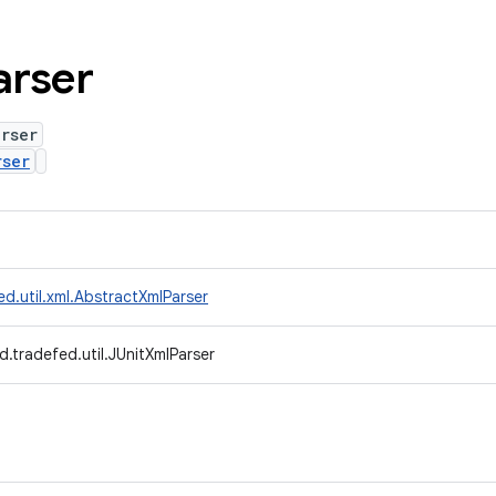
arser
rser
rser
d.util.xml.AbstractXmlParser
.tradefed.util.JUnitXmlParser