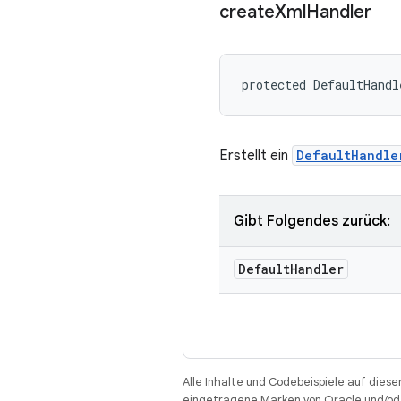
create
Xml
Handler
protected DefaultHandl
Erstellt ein
DefaultHandle
Gibt Folgendes zurück:
Default
Handler
Alle Inhalte und Codebeispiele auf diese
eingetragene Marken von Oracle und/ode