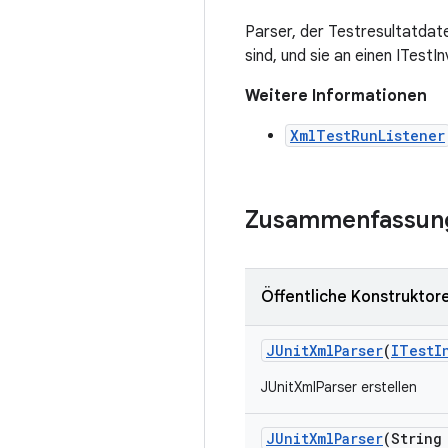
Parser, der Testresultatdat
sind, und sie an einen ITestI
Weitere Informationen
XmlTestRunListener
Zusammenfassun
Öffentliche Konstruktor
JUnit
Xml
Parser
(
ITest
I
JUnitXmlParser erstellen
JUnit
Xml
Parser
(String