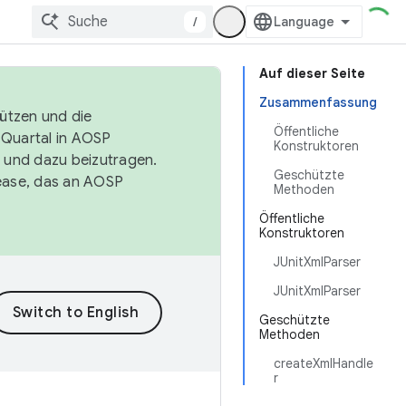
/
Auf dieser Seite
Zusammenfassung
tützen und die
Öffentliche
. Quartal in AOSP
Konstruktoren
 und dazu beizutragen.
Geschützte
ease, das an AOSP
Methoden
Öffentliche
Konstruktoren
JUnitXmlParser
JUnitXmlParser
Geschützte
Methoden
createXmlHandle
r