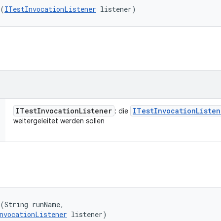
 (
ITestInvocationListener
 listener)
ITest
Invocation
Listener
ITest
Invocation
Listen
: die
weitergeleitet werden sollen
(String runName, 

nvocationListener
 listener)