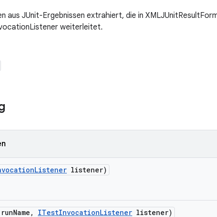
en aus JUnit-Ergebnissen extrahiert, die in XMLJUnitResultFor
nvocationListener weiterleitet.
g
en
nvocation
Listener
listener)
 run
Name
,
ITest
Invocation
Listener
listener)