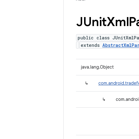
JUnit
Xml
P
public class JUnitXmlPa
extends
AbstractXmlPa
java.lang.Object
↳
com.android.tradefe
↳
com.android