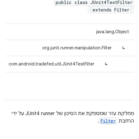
public class JUnit4TestFilter
extends Filter
java.lang.Object
org.junit.runner.manipulation.Filter
↳
com.android.tradefed.util.JUnit4TestFilter
↳
מחלקת עזר שמספקת את הסינון של JUnit4 runner על ידי
הרחבת
Filter
.