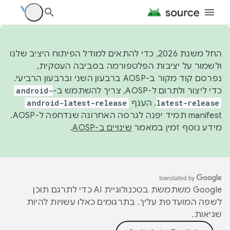
החל משנת 2026, כדי להתאים למודל הפיתוח היציב שלנו
ולשמור על יציבות הפלטפורמה בסביבה העסקית,
נפרסם קוד מקור ב-AOSP ברבעון השני וברבעון הרביעי.
כדי ליצור ולתרום ל-AOSP, צריך להשתמש ב-
android-
latest-release
. הענף
android-latest-release
manifest תמיד יפנה לגרסה האחרונה שנדחפה ל-AOSP.
מידע נוסף זמין במאמר
שינויים ב-AOSP
.
‫Google משתמשת בטכנולוגיית AI כדי לתרגם תוכן
לשפה המועדפת עליך. בתרגומים כאלו עשויות להיות
שגיאות.