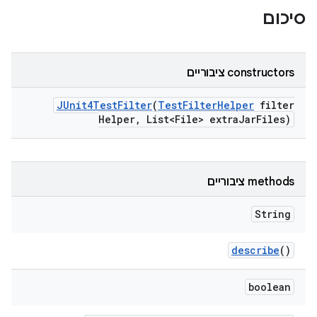
סיכום
‫constructors ציבוריים
JUnit4Test
Filter
(
Test
Filter
Helper
filter
Helper
,
List<File> extra
Jar
Files)
‫methods ציבוריים
String
describe
()
boolean