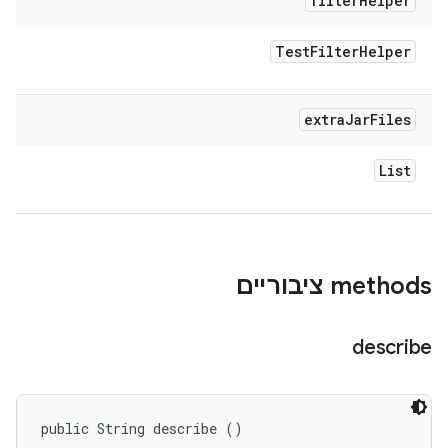
filter
Helper
Test
Filter
Helper
extra
Jar
Files
List
‫methods ציבוריים
describe
public String describe ()