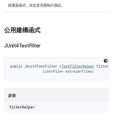
篩選器函式，決定是否應執行測試。
公用建構函式
JUnit4Test
Filter
public JUnit4TestFilter (
TestFilterHelper
 filterHe
                List<File> extraJarFiles)
參數
filter
Helper