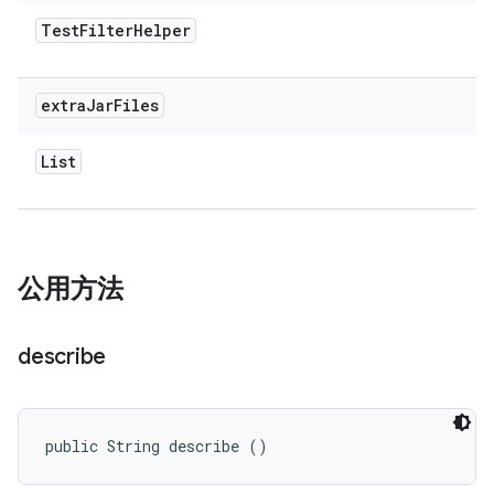
Test
Filter
Helper
extra
Jar
Files
List
公用方法
describe
public String describe ()