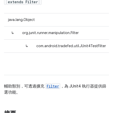
extends Filter
java.lang.Object
↳
org.junit.runner.manipulation.Filter
↳
com.android.tradefed.util.JUnit4TestFilter
輔助類別，可透過擴充
Filter
，為 JUnit4 執行器提供篩
選功能。