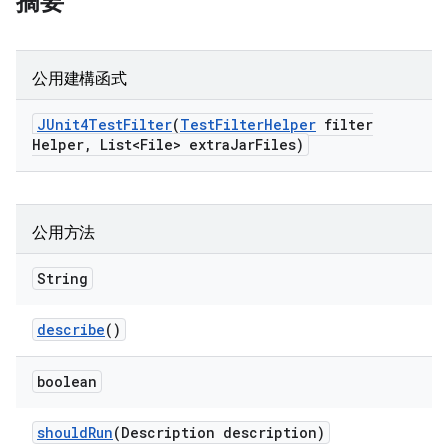
摘要
公用建構函式
JUnit4Test
Filter
(
Test
Filter
Helper
filter
Helper
,
List<File> extra
Jar
Files)
公用方法
String
describe
()
boolean
should
Run
(Description description)