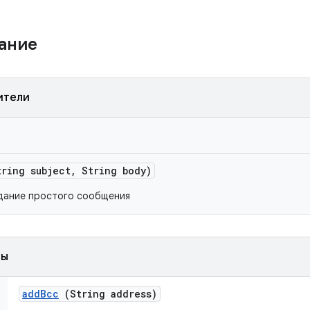
жание
ители
ring subject
,
String body)
здание простого сообщения
ды
add
Bcc
(String address)