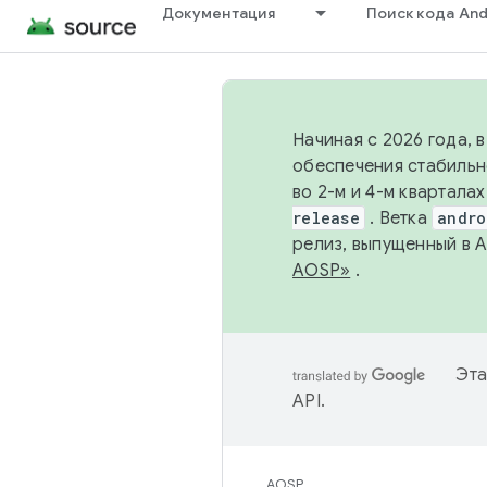
Документация
Поиск кода And
Начиная с 2026 года, 
обеспечения стабильн
во 2-м и 4-м квартала
release
. Ветка
andro
релиз, выпущенный в 
AOSP»
.
Эта
API
.
AOSP