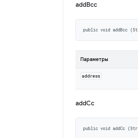
add
Bcc
public void addBcc (St
Параметры
address
add
Cc
public void addCc (Str