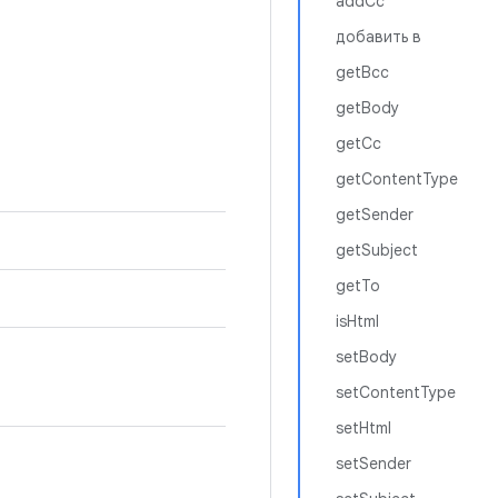
addCc
добавить в
getBcc
getBody
getCc
getContentType
getSender
getSubject
getTo
isHtml
setBody
setContentType
setHtml
setSender