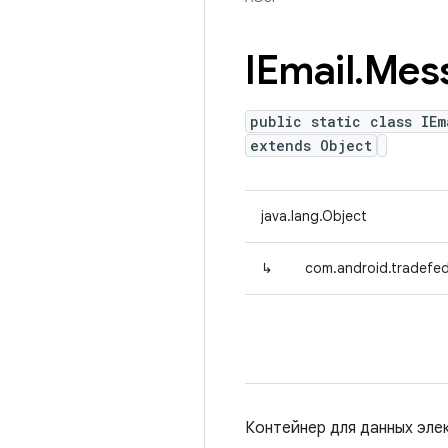
IEmail
.
Mes
public static class IEm
extends Object
java.lang.Object
↳
com.android.tradefed.
Контейнер для данных эле