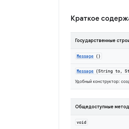
Краткое содер
Государственные стро
Message
()
Message
(String to
,
St
Удобный конструктор: со
Общедоступные мето
void