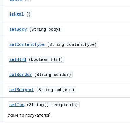
is
Html
()
set
Body
(String body)
set
Content
Type
(String content
Type)
set
Html
(boolean html)
set
Sender
(String sender)
set
Subject
(String subject)
set
Tos
(String[] recipients)
Укажите получателей.