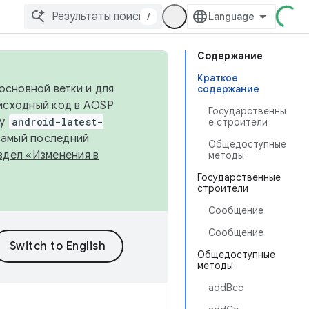
/
Содержание
Краткое
основной ветки и для
содержание
исходный код в AOSP
Государственны
ку
android-latest-
е строители
 самый последний
Общедоступные
здел «Изменения в
методы
Государственные
строители
Сообщение
Сообщение
Общедоступные
методы
addBcc