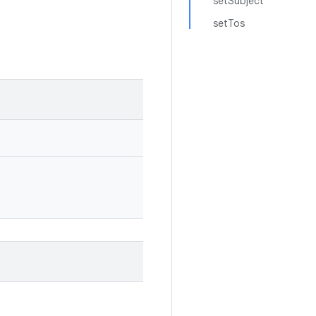
setSubject
setTos