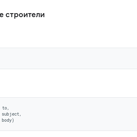
е строители
 to, 

 subject, 

 body)