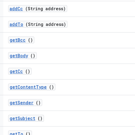
add
Cc
(String address)
add
To
(String address)
get
Bcc
()
get
Body
()
get
Cc
()
get
Content
Type
()
get
Sender
()
get
Subject
()
get
To
()