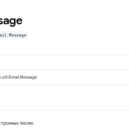
sage
ail.Message
util.IEmail.Message
ктронных писем.