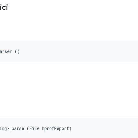
ici
Parser ()
ing> parse (File hprofReport)