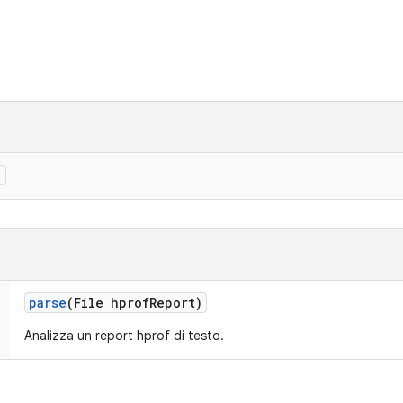
)
parse
(File hprof
Report)
Analizza un report hprof di testo.