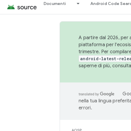
Documenti
Android Code Sear
A partire dal 2026, per a
piattaforma per l'ecos
trimestre. Per compilare
android-latest-rele
saperne di più, consult
Goo
nella tua lingua preferi
errori.
AOSP