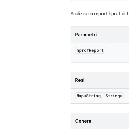
Analizza un report hprof di 
Parametri
hprof
Report
Resi
Map<String
,
String>
Genera