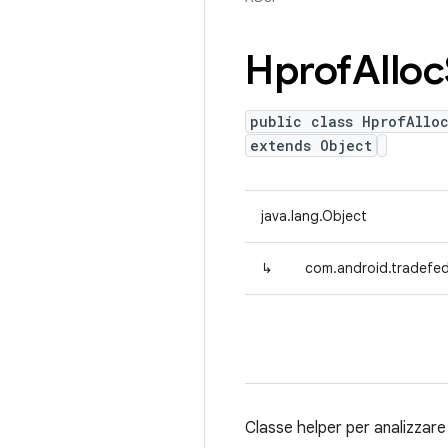
Hprof
Alloc
public class HprofAlloc
extends Object
java.lang.Object
↳
com.android.tradefed.
Classe helper per analizzare 