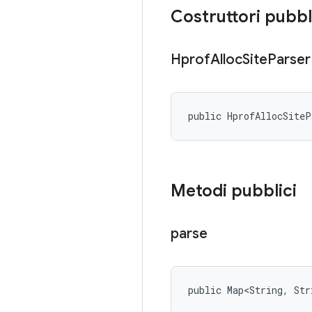
Costruttori pubbl
Hprof
Alloc
Site
Parser
public HprofAllocSite
Metodi pubblici
parse
public Map<String, Str