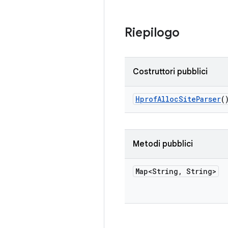
Riepilogo
Costruttori pubblici
Hprof
Alloc
Site
Parser
(
Metodi pubblici
Map<String
,
String>