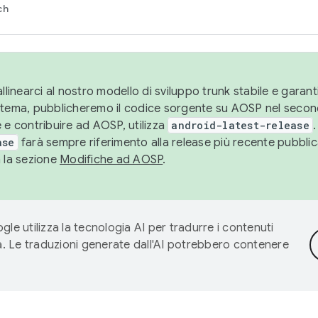
ch
llinearci al nostro modello di sviluppo trunk stabile e garantir
istema, pubblicheremo il codice sorgente su AOSP nel secon
 e contribuire ad AOSP, utilizza
android-latest-release
.
ase
farà sempre riferimento alla release più recente pubbli
a la sezione
Modifiche ad AOSP
.
gle utilizza la tecnologia AI per tradurre i contenuti
ta. Le traduzioni generate dall'AI potrebbero contenere