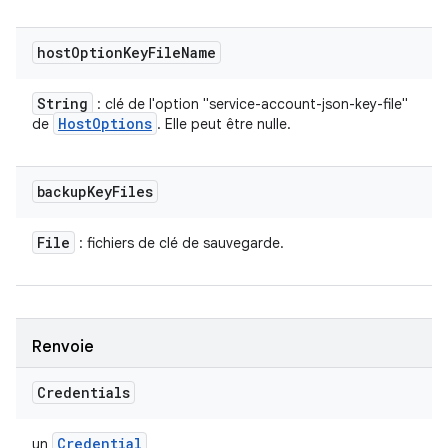
host
Option
Key
File
Name
String
: clé de l'option "service-account-json-key-file"
Host
Options
de
. Elle peut être nulle.
backup
Key
Files
File
: fichiers de clé de sauvegarde.
Renvoie
Credentials
Credential
un