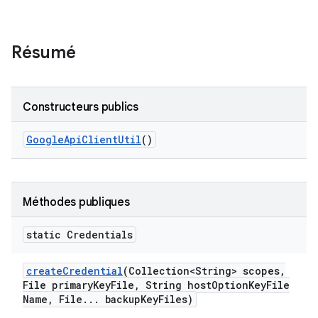
Résumé
Constructeurs publics
Google
Api
Client
Util
()
Méthodes publiques
static Credentials
create
Credential
(Collection<String> scopes
,
File primary
Key
File
,
String host
Option
Key
File
Name
,
File
.
.
.
backup
Key
Files)