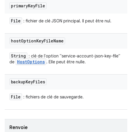
primary
Key
File
File
: fichier de clé JSON principal. Il peut être nul.
host
Option
Key
File
Name
String
: clé de l'option "service-account-json-key-file"
Host
Options
de
. Elle peut être nulle.
backup
Key
Files
File
: fichiers de clé de sauvegarde.
Renvoie