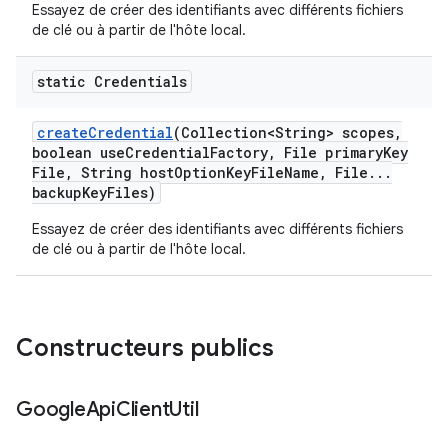
Essayez de créer des identifiants avec différents fichiers
de clé ou à partir de l'hôte local.
static Credentials
create
Credential
(Collection<String> scopes
,
boolean use
Credential
Factory
,
File primary
Key
File
,
String host
Option
Key
File
Name
,
File
.
.
.
backup
Key
Files)
Essayez de créer des identifiants avec différents fichiers
de clé ou à partir de l'hôte local.
Constructeurs publics
Google
Api
Client
Util