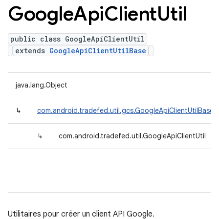
Google
Api
Client
Util
public class GoogleApiClientUtil
extends
GoogleApiClientUtilBase
java.lang.Object
↳
com.android.tradefed.util.gcs.GoogleApiClientUtilBase
↳
com.android.tradefed.util.GoogleApiClientUtil
Utilitaires pour créer un client API Google.