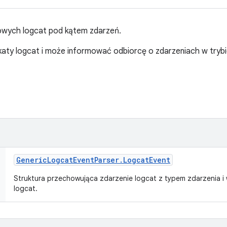
owych logcat pod kątem zdarzeń.
ikaty logcat i może informować odbiorcę o zdarzeniach w trybi
Generic
Logcat
Event
Parser
.
Logcat
Event
Struktura przechowująca zdarzenie logcat z typem zdarzenia i
logcat.