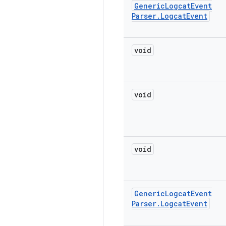
Generic
Logcat
Event
Parser
.
Logcat
Event
void
void
void
Generic
Logcat
Event
Parser
.
Logcat
Event