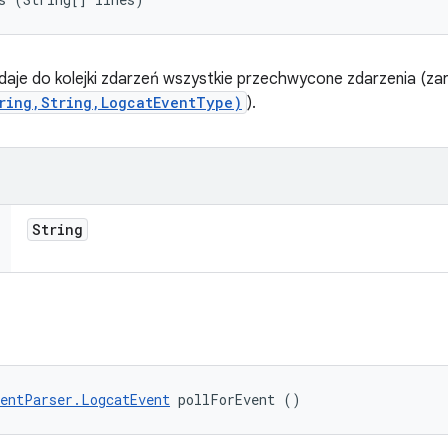
dodaje do kolejki zdarzeń wszystkie przechwycone zdarzenia (
tring,String,LogcatEventType)
).
String
entParser.LogcatEvent
 pollForEvent ()