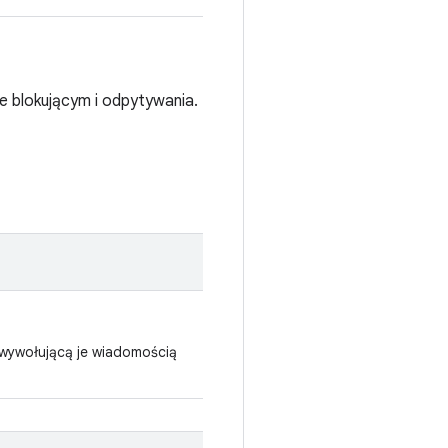
e blokującym i odpytywania.
 wywołującą je wiadomością