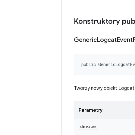
Konstruktory pub
Generic
Logcat
Event
public GenericLogcatE
Tworzy nowy obiekt Logcat
Parametry
device