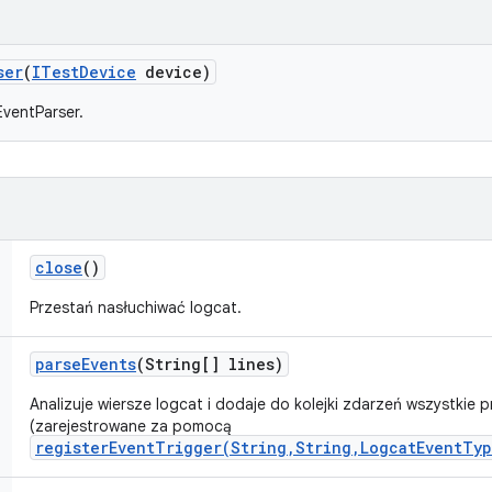
ser
(
ITest
Device
device)
ventParser.
close
()
Przestań nasłuchiwać logcat.
parse
Events
(String[] lines)
Analizuje wiersze logcat i dodaje do kolejki zdarzeń wszystkie
(zarejestrowane za pomocą
registerEventTrigger(String,String,LogcatEventTy