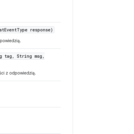
at
Event
Type response)
dpowiedzią.
g tag
,
String msg
,
ści z odpowiedzią.