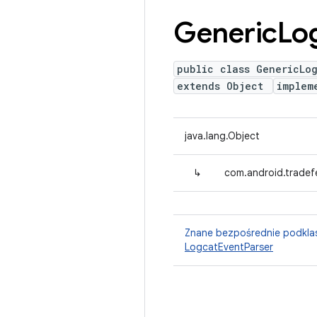
Generic
Lo
public class GenericLo
extends Object
implem
java.lang.Object
↳
com.android.tradef
Znane bezpośrednie podkla
LogcatEventParser