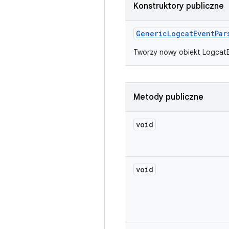
Konstruktory publiczne
Generic
Logcat
Event
Par
Tworzy nowy obiekt LogcatE
Metody publiczne
void
void