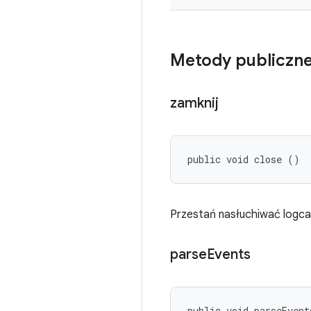
Metody publiczn
zamknij
public void close ()
Przestań nasłuchiwać logca
parse
Events
public void parseEvent