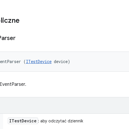
liczne
Parser
ventParser (
ITestDevice
 device)
EventParser.
ITest
Device
: aby odczytać dziennik