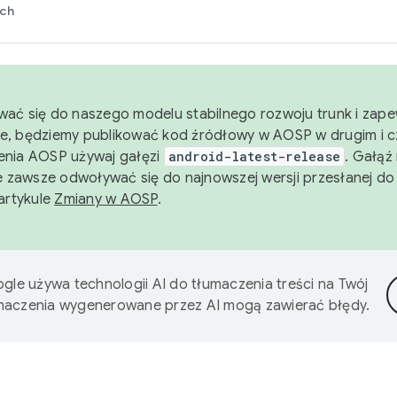
rch
wać się do naszego modelu stabilnego rozwoju trunk i zape
e, będziemy publikować kod źródłowy w AOSP w drugim i c
enia AOSP używaj gałęzi
android-latest-release
. Gałąź
 zawsze odwoływać się do najnowszej wersji przesłanej do
 artykule
Zmiany w AOSP
.
gle używa technologii AI do tłumaczenia treści na Twój
umaczenia wygenerowane przez AI mogą zawierać błędy.