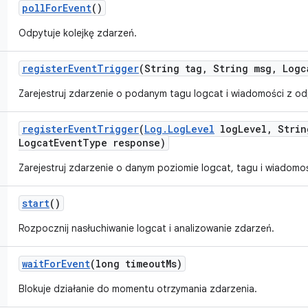
poll
For
Event
()
Odpytuje kolejkę zdarzeń.
register
Event
Trigger
(String tag
,
String msg
,
Logc
Zarejestruj zdarzenie o podanym tagu logcat i wiadomości z o
register
Event
Trigger
(
Log
.
Log
Level
log
Level
,
Strin
Logcat
Event
Type response)
Zarejestruj zdarzenie o danym poziomie logcat, tagu i wiadomo
start
()
Rozpocznij nasłuchiwanie logcat i analizowanie zdarzeń.
wait
For
Event
(long timeout
Ms)
Blokuje działanie do momentu otrzymania zdarzenia.