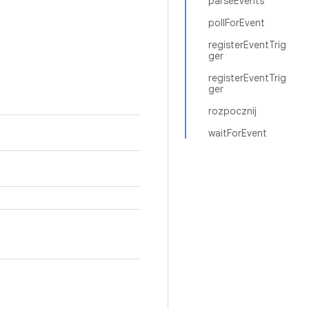
parseEvents
pollForEvent
registerEventTrig
ger
registerEventTrig
ger
rozpocznij
waitForEvent