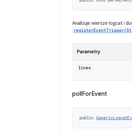
Analizuje wiersze logcat i 
registerEventTrigger(S
Parametry
lines
poll
For
Event
public 
GenericLogcatEv