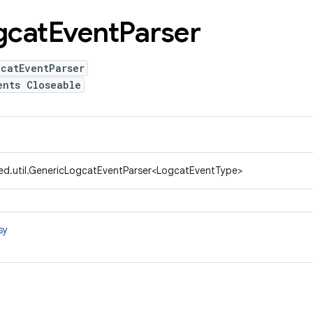
gcat
Event
Parser
gcatEventParser
ents Closeable
ed.util.GenericLogcatEventParser<LogcatEventType>
sy