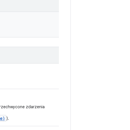
 przechwycone zdarzenia
pe)
).