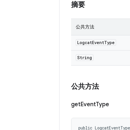
摘要
公共方法
Logcat
Event
Type
String
公共方法
get
Event
Type
public LogcatEventTyp