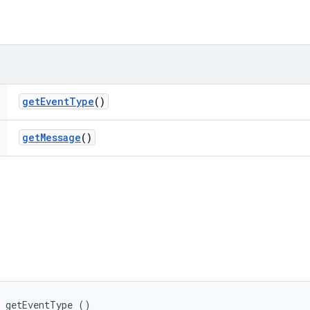
get
Event
Type
()
get
Message
()
e getEventType ()