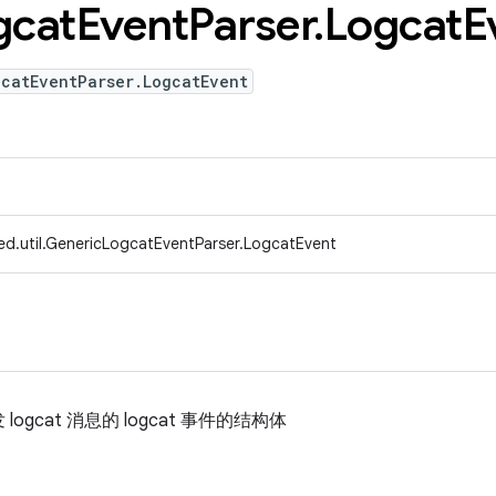
gcat
Event
Parser
.
Logcat
E
gcatEventParser.LogcatEvent
ed.util.GenericLogcatEventParser.LogcatEvent
gcat 消息的 logcat 事件的结构体