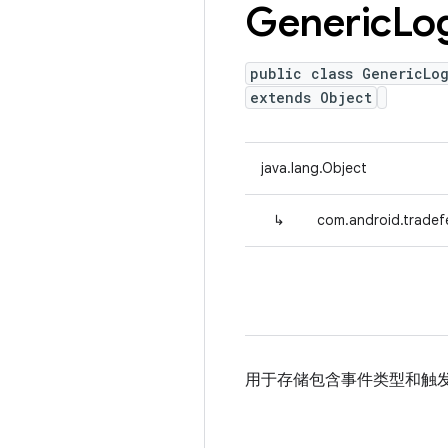
Generic
Lo
public class GenericLo
extends Object
java.lang.Object
↳
com.android.tradef
用于存储包含事件类型和触发 lo