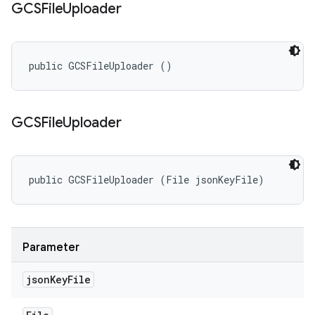
GCSFile
Uploader
public GCSFileUploader ()
GCSFile
Uploader
public GCSFileUploader (File jsonKeyFile)
Parameter
json
Key
File