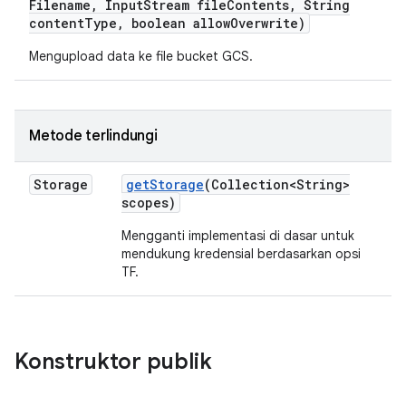
Filename
,
Input
Stream file
Contents
,
String
content
Type
,
boolean allow
Overwrite)
Mengupload data ke file bucket GCS.
Metode terlindungi
Storage
get
Storage
(Collection<String>
scopes)
Mengganti implementasi di dasar untuk
mendukung kredensial berdasarkan opsi
TF.
Konstruktor publik