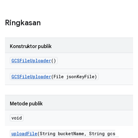
Ringkasan
Konstruktor publik
GCSFile
Uploader
()
GCSFile
Uploader
(File json
Key
File)
Metode publik
void
upload
File
(String bucket
Name
,
String gcs