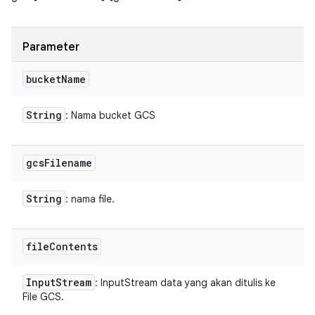
Parameter
bucket
Name
String
: Nama bucket GCS
gcs
Filename
String
: nama file.
file
Contents
Input
Stream
: InputStream data yang akan ditulis ke
File GCS.