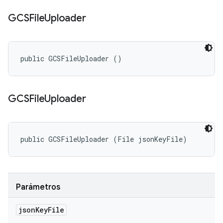
GCSFile
Uploader
public GCSFileUploader ()
GCSFile
Uploader
public GCSFileUploader (File jsonKeyFile)
Parámetros
json
Key
File