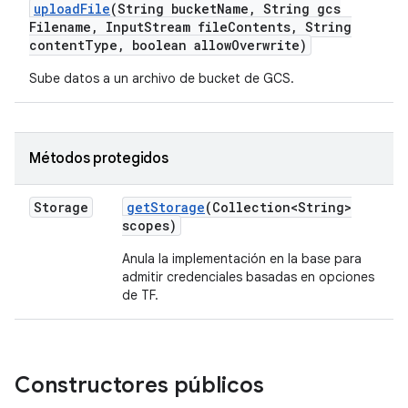
upload
File
(String bucket
Name
,
String gcs
Filename
,
Input
Stream file
Contents
,
String
content
Type
,
boolean allow
Overwrite)
Sube datos a un archivo de bucket de GCS.
Métodos protegidos
Storage
get
Storage
(Collection<String>
scopes)
Anula la implementación en la base para
admitir credenciales basadas en opciones
de TF.
Constructores públicos