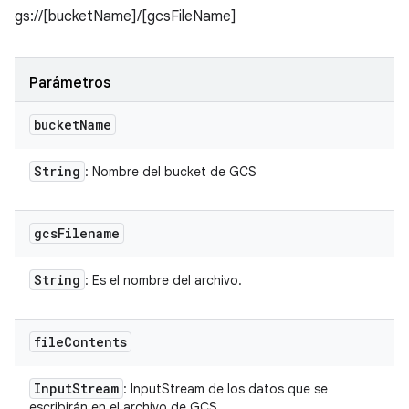
gs://[bucketName]/[gcsFileName]
Parámetros
bucket
Name
String
: Nombre del bucket de GCS
gcs
Filename
String
: Es el nombre del archivo.
file
Contents
Input
Stream
: InputStream de los datos que se
escribirán en el archivo de GCS.