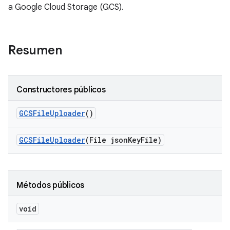
a Google Cloud Storage (GCS).
Resumen
Constructores públicos
GCSFile
Uploader
()
GCSFile
Uploader
(File json
Key
File)
Métodos públicos
void