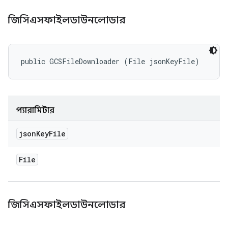
জিসিএসফাইলডাউনলোডার
public GCSFileDownloader (File jsonKeyFile)
প্যারামিটার
json
Key
File
File
জিসিএসফাইলডাউনলোডার