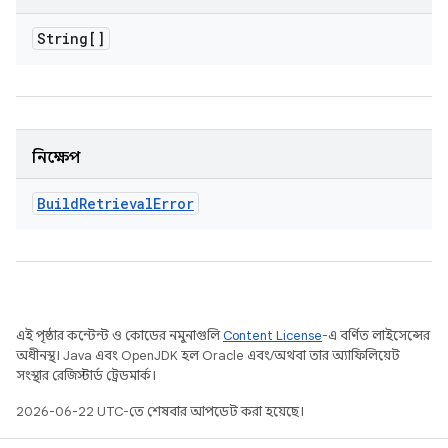
String[]
নিক্ষেপ
Build
Retrieval
Error
এই পৃষ্ঠার কন্টেন্ট ও কোডের নমুনাগুলি
Content License
-এ বর্ণিত লাইসেন্সের
অধীনস্থ। Java এবং OpenJDK হল Oracle এবং/অথবা তার অ্যাফিলিয়েট
সংস্থার রেজিস্টার্ড ট্রেডমার্ক।
2026-06-22 UTC-তে শেষবার আপডেট করা হয়েছে।