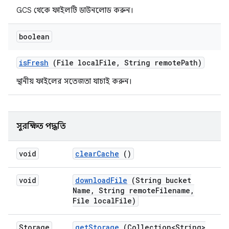
GCS থেকে ফাইলটি ডাউনলোড করুন।
boolean
is
Fresh
(File local
File
,
String remote
Path)
স্থানীয় ফাইলের সতেজতা যাচাই করুন।
সুরক্ষিত পদ্ধতি
void
clear
Cache
()
void
download
File
(String bucket
Name
,
String remote
Filename
,
File local
File)
Storage
get
Storage
(Collection<String>