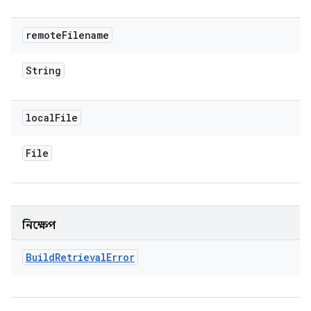
remote
Filename
String
local
File
File
নিক্ষেপ
Build
Retrieval
Error