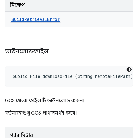
নিক্ষেপ
Build
Retrieval
Error
ডাউনলোডফাইল
public File downloadFile (String remoteFilePath)
GCS থেকে ফাইলটি ডাউনলোড করুন।
বর্তমানে শুধু GCS পাথ সমর্থন করে।
প্যারামিটার