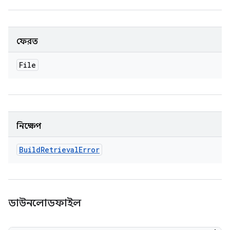
ফেরত
File
নিক্ষেপ
Build
Retrieval
Error
ডাউনলোডফাইল