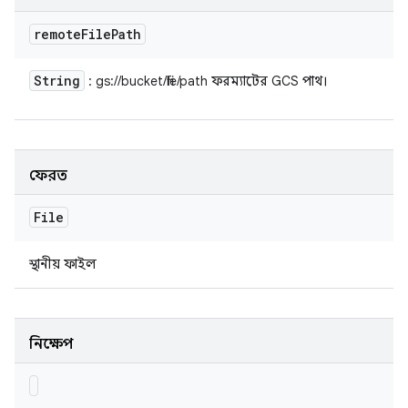
remote
File
Path
String
: gs://bucket/file/path ফরম্যাটের GCS পাথ।
ফেরত
File
স্থানীয় ফাইল
নিক্ষেপ