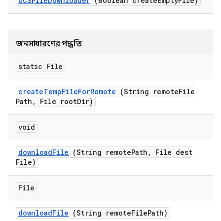
GCSFile
Downloader
(Boolean create
Empty
File)
জনসাধারণের পদ্ধতি
static File
create
Temp
File
For
Remote
(String remote
File
Path
,
File root
Dir)
void
download
File
(String remote
Path
,
File dest
File)
File
download
File
(String remote
File
Path)