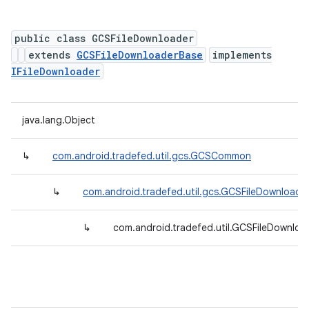
public class GCSFileDownloader
extends
GCSFileDownloaderBase
implements
IFileDownloader
java.lang.Object
↳
com.android.tradefed.util.gcs.GCSCommon
↳
com.android.tradefed.util.gcs.GCSFileDownloade
↳
com.android.tradefed.util.GCSFileDownloa