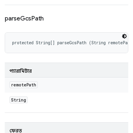
parse
Gcs
Path
protected String[] parseGcsPath (String remotePath
প্যারামিটার
remote
Path
String
ফেরত