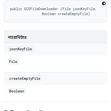
public GCSFileDownloader (File jsonKeyFile, 

                Boolean createEmptyFile)
প্যারামিটার
json
Key
File
File
create
Empty
File
Boolean