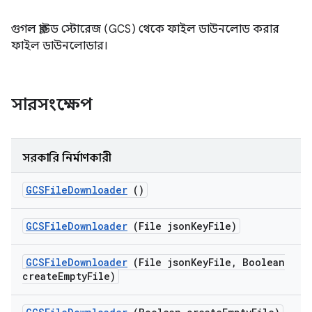
গুগল ক্লাউড স্টোরেজ (GCS) থেকে ফাইল ডাউনলোড করার
ফাইল ডাউনলোডার।
সারসংক্ষেপ
সরকারি নির্মাণকারী
GCSFile
Downloader
()
GCSFile
Downloader
(File json
Key
File)
GCSFile
Downloader
(File json
Key
File
,
Boolean
create
Empty
File)