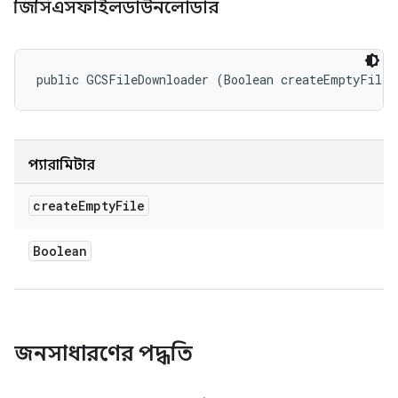
জিসিএসফাইলডাউনলোডার
public GCSFileDownloader (Boolean createEmptyFile)
প্যারামিটার
create
Empty
File
Boolean
জনসাধারণের পদ্ধতি