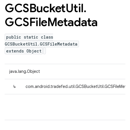
GCSBucket
Util
.
GCSFile
Metadata
public static class
GCSBucketUtil.GCSFileMetadata
extends Object
java.lang.Object
↳
com.android.tradefed.util.GCSBucketUtil.GCSFileMeta