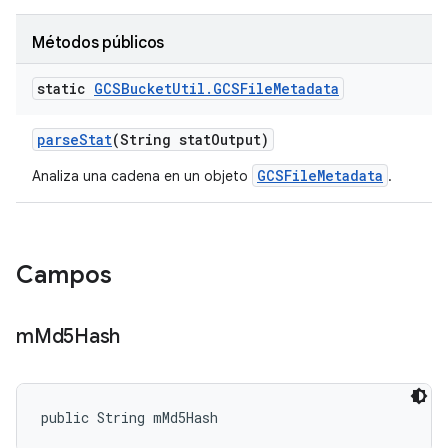
Métodos públicos
static
GCSBucket
Util
.
GCSFile
Metadata
parse
Stat
(String stat
Output)
GCSFileMetadata
Analiza una cadena en un objeto
.
Campos
m
Md5Hash
public String mMd5Hash