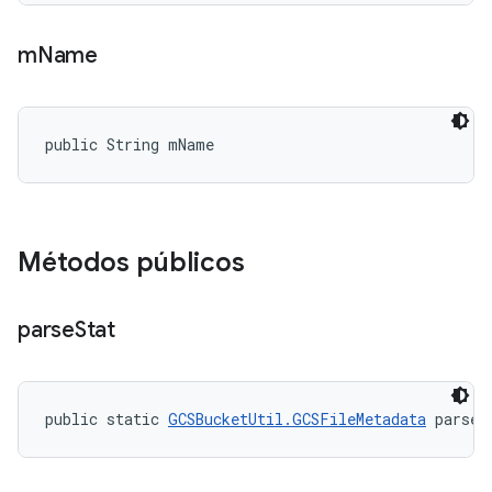
m
Name
public String mName
Métodos públicos
parse
Stat
public static 
GCSBucketUtil.GCSFileMetadata
 parseS