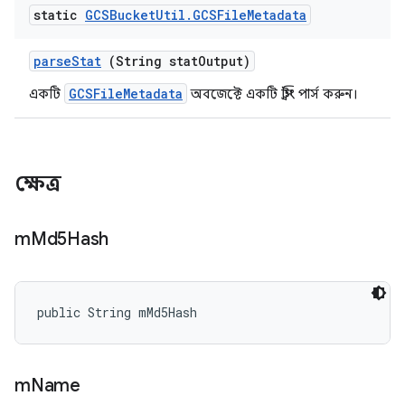
static
GCSBucket
Util
.
GCSFile
Metadata
parse
Stat
(String stat
Output)
GCSFileMetadata
একটি
অবজেক্টে একটি স্ট্রিং পার্স করুন।
ক্ষেত্র
m
Md5Hash
public String mMd5Hash
m
Name