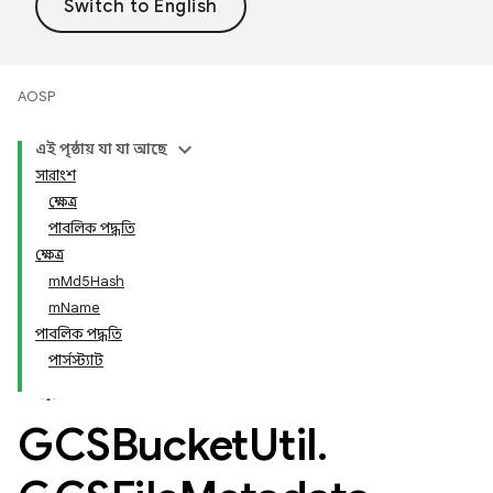
AOSP
এই পৃষ্ঠায় যা যা আছে
সারাংশ
ক্ষেত্র
পাবলিক পদ্ধতি
ক্ষেত্র
mMd5Hash
mName
পাবলিক পদ্ধতি
পার্সস্ট্যাট
GCSBucket
Util
.