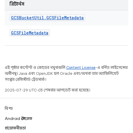
রিটার্নস
GCSBucket
Util
.
GCSFile
Metadata
GCSFile
Metadata
এই পৃষ্ঠার কন্টেন্ট ও কোডের নমুনাগুলি
Content License
-এ বর্ণিত লাইসেন্সের
অধীনস্থ। Java এবং OpenJDK হল Oracle এবং/অথবা তার অ্যাফিলিয়েট
সংস্থার রেজিস্টার্ড ট্রেডমার্ক।
2025-07-29 UTC-তে শেষবার আপডেট করা হয়েছে।
বিল্ড
Android স্টোরেজ
প্রয়োজনীয়তা