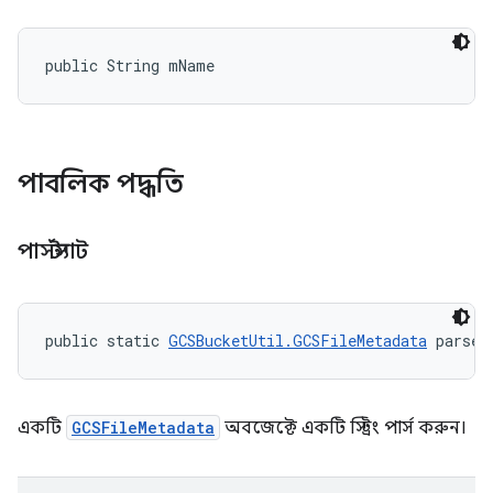
public String mName
পাবলিক পদ্ধতি
পার্সস্ট্যাট
public static 
GCSBucketUtil.GCSFileMetadata
 parseS
একটি
GCSFileMetadata
অবজেক্টে একটি স্ট্রিং পার্স করুন।