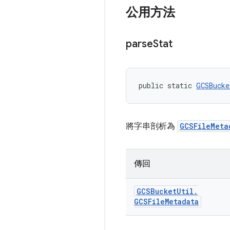
公用方法
parse
Stat
public static 
GCSBucke
將字串剖析為
GCSFileMeta
傳回
GCSBucket
Util
.
GCSFile
Metadata