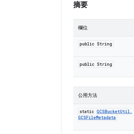
摘要
欄位
public String
public String
公用方法
static
GCSBucket
Util
.
GCSFile
Metadata