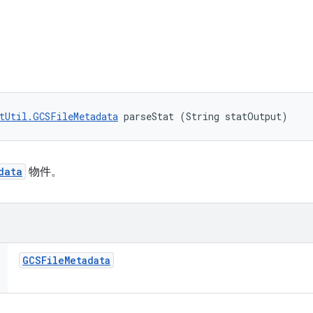
tUtil.GCSFileMetadata
 parseStat (String statOutput)
data
物件。
GCSFile
Metadata