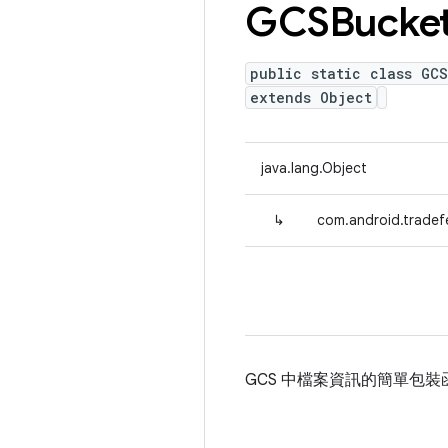
GCSBucke
public static class GC
extends Object
java.lang.Object
↳
com.android.tradef
GCS 中檔案資訊的簡單包裝