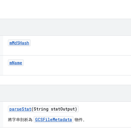
m
Md5Hash
m
Name
parse
Stat
(String stat
Output)
GCSFileMetadata
將字串剖析為
物件。