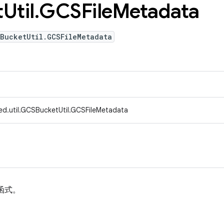
t
Util
.
GCSFile
Metadata
SBucketUtil.GCSFileMetadata
ed.util.GCSBucketUtil.GCSFileMetadata
函式。