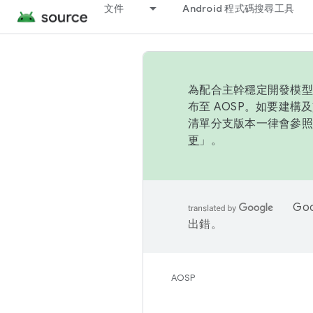
文件
Android 程式碼搜尋工具
為配合主幹穩定開發模型，
布至 AOSP。如要建構及
清單分支版本一律會參照推
更
」。
Go
出錯。
AOSP