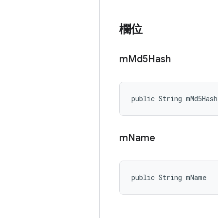
欄位
m
Md5Hash
public String mMd5Hash
m
Name
public String mName