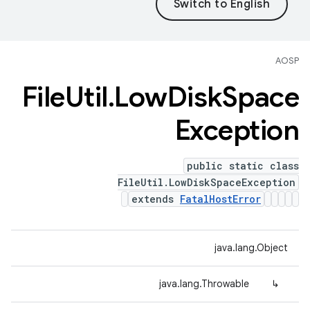
AOSP
File
Util
.
Low
Disk
Space
Exception
public static class
FileUtil.LowDiskSpaceException
extends
FatalHostError
java.lang.Object
java.lang.Throwable
↳