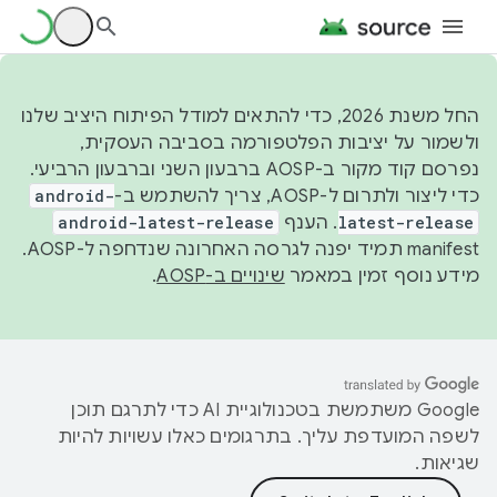
החל משנת 2026, כדי להתאים למודל הפיתוח היציב שלנו
ולשמור על יציבות הפלטפורמה בסביבה העסקית,
נפרסם קוד מקור ב-AOSP ברבעון השני וברבעון הרביעי.
כדי ליצור ולתרום ל-AOSP, צריך להשתמש ב-
android-
latest-release
. הענף
android-latest-release
manifest תמיד יפנה לגרסה האחרונה שנדחפה ל-AOSP.
מידע נוסף זמין במאמר
שינויים ב-AOSP
.
‫Google משתמשת בטכנולוגיית AI כדי לתרגם תוכן
לשפה המועדפת עליך. בתרגומים כאלו עשויות להיות
שגיאות.