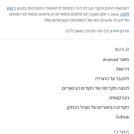
דוגמאות התוכן והקוד שבדף הזה כפופות לרישיונות המפורטים בקטע
רישיון
לתוכן
.‏ Java ו-OpenJDK הם סימנים מסחריים או סימנים מסחריים רשומים
של חברת Oracle ו/או של השותפים העצמאיים שלה.
עדכון אחרון: 2026-06-22 (שעון UTC).
BUILD
מאגר Android
דרישות
להסבר על ההורדה
תצוגה מקדימה של הקודים הבינאריים
גיבוי קושחה
הקודים הבינאריים של מנהל ההתקן
GitHub
המרכז