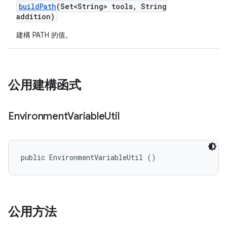
build
Path
(Set<String> tools
,
String
addition)
建構 PATH 的值。
公用建構函式
Environment
Variable
Util
public EnvironmentVariableUtil ()
公用方法