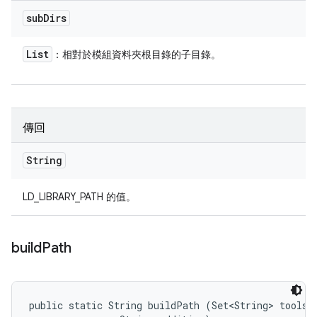
sub
Dirs
List
：相對於模組資料夾根目錄的子目錄。
傳回
String
LD_LIBRARY_PATH 的值。
build
Path
public static String buildPath (Set<String> tools, 