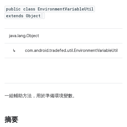
public class EnvironmentVariableUtil
extends Object
java.lang.Object
↳
com.android.tradefed.util.EnvironmentVariableUtil
一組輔助方法，用於準備環境變數。
摘要