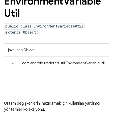
Environment
Variable
Util
public class EnvironmentVariableUtil
extends Object
java.lang.Object
↳
com.android.tradefed.util.EnvironmentVariableUtil
Ortam değişkenlerini hazırlamak için kullanılan yardımcı
yöntemler koleksiyonu.