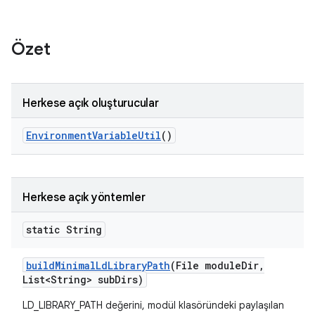
Özet
Herkese açık oluşturucular
Environment
Variable
Util
()
Herkese açık yöntemler
static String
build
Minimal
Ld
Library
Path
(File module
Dir
,
List<String> sub
Dirs)
LD_LIBRARY_PATH değerini, modül klasöründeki paylaşılan