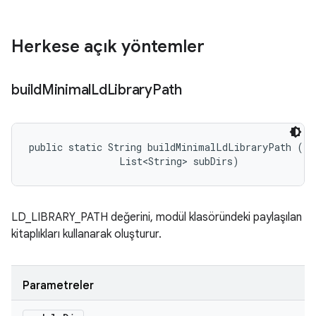
Herkese açık yöntemler
build
Minimal
Ld
Library
Path
public static String buildMinimalLdLibraryPath (Fi
                List<String> subDirs)
LD_LIBRARY_PATH değerini, modül klasöründeki paylaşılan
kitaplıkları kullanarak oluşturur.
Parametreler