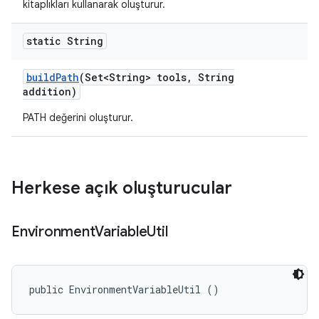
kitaplıkları kullanarak oluşturur.
static String
build
Path
(Set<String> tools
,
String
addition)
PATH değerini oluşturur.
Herkese açık oluşturucular
Environment
Variable
Util
public EnvironmentVariableUtil ()