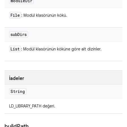
module
Dir
File
: Modül klasörünün kökü.
sub
Dirs
List
: Modül klasörünün köküne göre alt dizinler.
İadeler
String
LD_LIBRARY_PATH değeri.
build
Path