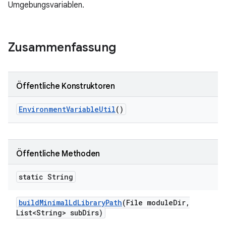
Umgebungsvariablen.
Zusammenfassung
Öffentliche Konstruktoren
Environment
Variable
Util
()
Öffentliche Methoden
static String
build
Minimal
Ld
Library
Path
(File module
Dir
,
List<String> sub
Dirs)