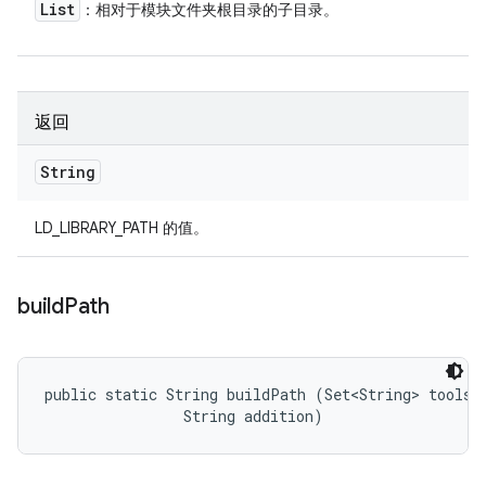
List
：相对于模块文件夹根目录的子目录。
返回
String
LD_LIBRARY_PATH 的值。
build
Path
public static String buildPath (Set<String> tools, 
                String addition)