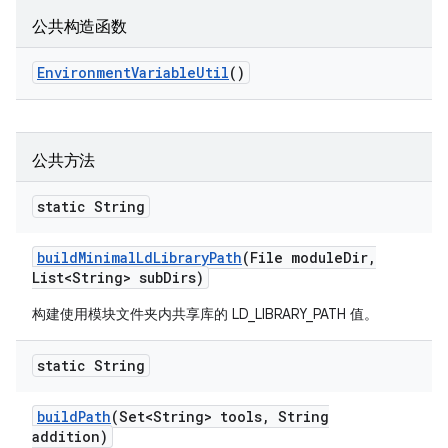
公共构造函数
Environment
Variable
Util
()
公共方法
static String
build
Minimal
Ld
Library
Path
(File module
Dir
,
List<String> sub
Dirs)
构建使用模块文件夹内共享库的 LD_LIBRARY_PATH 值。
static String
build
Path
(Set<String> tools
,
String
addition)