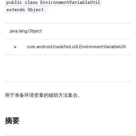
public class EnvironmentVariableUtil
extends Object
java.lang.Object
↳
com.android.tradefed.util.EnvironmentVariableUtil
用于准备环境变量的辅助方法集合。
摘要