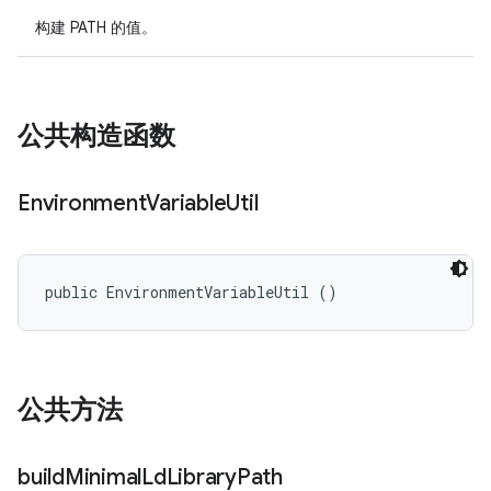
构建 PATH 的值。
公共构造函数
Environment
Variable
Util
public EnvironmentVariableUtil ()
公共方法
build
Minimal
Ld
Library
Path