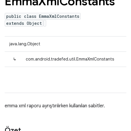
Emma
Xml
Constants
public class EmmaXmlConstants
extends Object
java.lang.Object
↳
com.android.tradefed.util.EmmaXmlConstants
emma xml raporu ayrıştırılırken kullanılan sabitler.
Özet