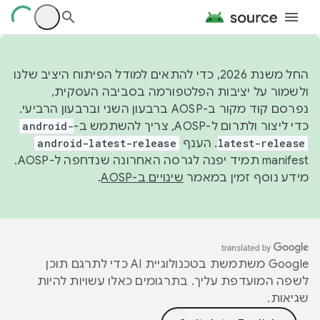
החל משנת 2026, כדי להתאים למודל הפיתוח היציב שלנו
ולשמור על יציבות הפלטפורמה בסביבה העסקית,
נפרסם קוד מקור ב-AOSP ברבעון השני וברבעון הרביעי.
כדי ליצור ולתרום ל-AOSP, צריך להשתמש ב-
android-
latest-release
. הענף
android-latest-release
manifest תמיד יפנה לגרסה האחרונה שנדחפה ל-AOSP.
מידע נוסף זמין במאמר
שינויים ב-AOSP
.
‫Google משתמשת בטכנולוגיית AI כדי לתרגם תוכן
לשפה המועדפת עליך. בתרגומים כאלו עשויות להיות
שגיאות.