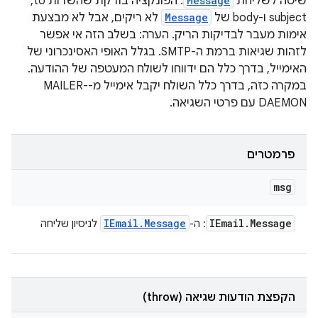
שיטה לשליחת
Message
. הפונקציה בודקת שהשדות to,‏
subject ו-body של
Message
לא ריקים, אבל לא מבצעת
אימות מעבר לבדיקות הריק. הערה: בשלב הזה אי אפשר
לזהות שגיאות ברמת ה-SMTP. בגלל האופי האסינכרוני של
האימייל, בדרך כלל הם ידווחו לשולח המעטפה של ההודעה.
במקרה כזה, בדרך כלל השולח יקבל אימייל מ-MAILER-
DAEMON עם פרטי השגיאה.
פרמטרים
msg
IEmail
.
Message
IEmail
.
Message
: ה-
לניסיון שליחה
הקפצת הודעות שגיאה (throw)