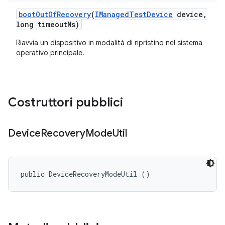
boot
Out
Of
Recovery
(
IManaged
Test
Device
device
,
long timeout
Ms)
Riavvia un dispositivo in modalità di ripristino nel sistema
operativo principale.
Costruttori pubblici
Device
Recovery
Mode
Util
public DeviceRecoveryModeUtil ()