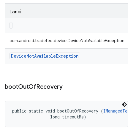
Lanci
com.android.tradefed.device.DeviceNotAvailableException
Device
Not
Available
Exception
boot
Out
Of
Recovery
public static void bootOutOfRecovery (
IManagedTest
                long timeoutMs)