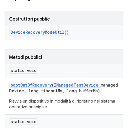
Costruttori pubblici
Device
Recovery
Mode
Util
()
Metodi pubblici
static void
boot
Out
Of
Recovery
(
IManaged
Test
Device
managed
Device
,
long timeout
Ms
,
long buffer
Ms)
Riavvia un dispositivo in modalità di ripristino nel sistema
operativo principale.
static void