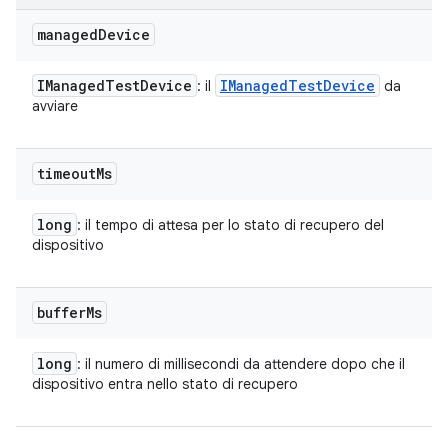
managed
Device
IManaged
Test
Device
IManaged
Test
Device
: il
da
avviare
timeout
Ms
long
: il tempo di attesa per lo stato di recupero del
dispositivo
buffer
Ms
long
: il numero di millisecondi da attendere dopo che il
dispositivo entra nello stato di recupero