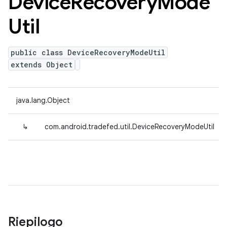
Device
Recovery
Mode
Util
public class DeviceRecoveryModeUtil
extends Object
java.lang.Object
↳
com.android.tradefed.util.DeviceRecoveryModeUtil
Riepilogo