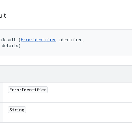
ult
nResult (
ErrorIdentifier
 identifier, 

 details)
Error
Identifier
String