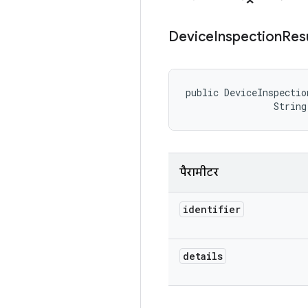
Device
Inspection
Res
public DeviceInspectio
                String
पैरामीटर
identifier
details