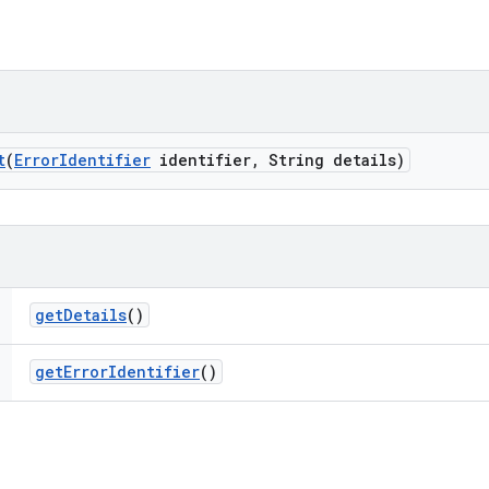
t
(
Error
Identifier
identifier
,
String details)
get
Details
()
get
Error
Identifier
()